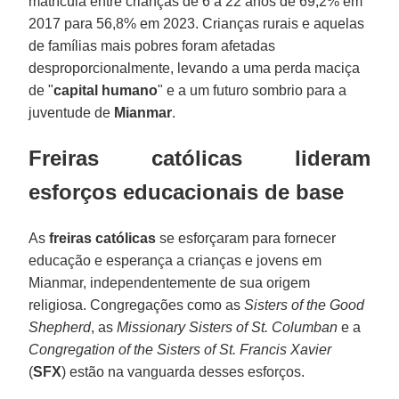
matrícula entre crianças de 6 a 22 anos de 69,2% em
2017 para 56,8% em 2023. Crianças rurais e aquelas
de famílias mais pobres foram afetadas
desproporcionalmente, levando a uma perda maciça
de "
capital
humano
" e a um futuro sombrio para a
juventude de
Mianmar
.
Freiras católicas lideram
esforços educacionais de base
As
freiras
católicas
se esforçaram para fornecer
educação e esperança a crianças e jovens em
Mianmar, independentemente de sua origem
religiosa. Congregações como as
Sisters of the Good
Shepherd
, as
Missionary Sisters of St. Columban
e a
Congregation of the Sisters of St. Francis Xavier
(
SFX
) estão na vanguarda desses esforços.