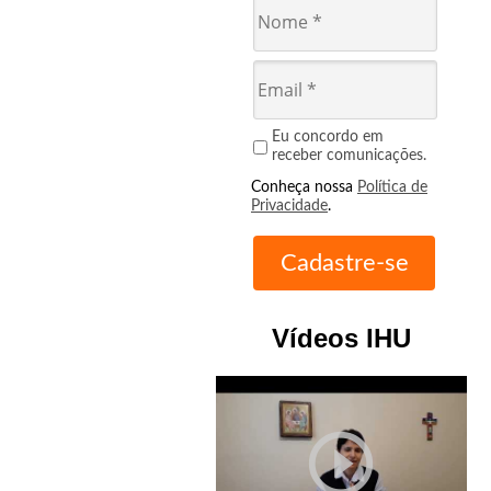
Eu concordo em
receber comunicações.
Conheça nossa
Política de
Privacidade
.
Vídeos IHU
play_circle_outline