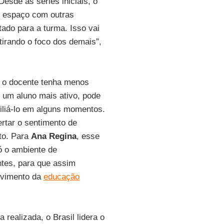
esde as séries iniciais, o
m espaço com outras
tado para a turma. Isso vai
tirando o foco dos demais”,
 o docente tenha menos
 um aluno mais ativo, pode
xiliá-lo em alguns momentos.
ertar o sentimento de
ito. Para
Ana Regina
, esse
ó o ambiente de
tes, para que assim
olvimento da
educação
 realizada, o Brasil lidera o