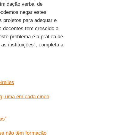
timidação verbal de
podemos negar estes
s projetos para adequar e
s docentes tem crescido a
ste problema é a prática de
s instituições”, completa a
relles
ng; uma em cada cinco
as”
res não têm formação