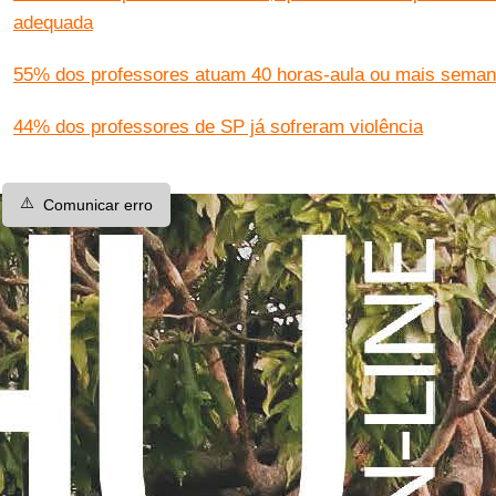
adequada
55% dos professores atuam 40 horas-aula ou mais seman
44% dos professores de SP já sofreram violência
⚠️
Comunicar erro