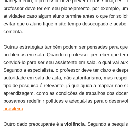
planejamento, o professor deve prever certas situações. “D
professor deve ter em seu planejamento, por exemplo, u
atividades caso algum aluno termine antes o que for solici
evitar que o aluno fique muito tempo desocupado e acabe 
comenta.
Outras estratégias também podem ser pensadas para que
problemas em sala. Quando o professor perceber que tem
convidá-lo para ser seu assistente em sala, o qual vai au
Segundo a especialista, o professor deve ter claro e desp
autoridade em sala de aula, não autoritarismo, mas respe
tipo de pesquisa é relevante, já que ajuda a mapear não s
aprendizagem, como as condições de trabalhos dos docen
possamos redefinir políticas e adequá-las para o desenv
brasileira
.
Outro dado preocupante é a
violência
. Segundo a pesquisa