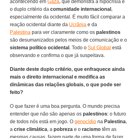
acontecendo em
Gaza
, que demonstra a hipocrisia e
o duplo critério da
comunidade internacional
,
especialmente da ocidental. É muito fácil comparar a
reação ocidental diante da
Ucrânia
e da
Palestina
para ver claramente como os
palestinos
são desumanizados pelos meios de comunicação e o
sistema político ocidental
. Todo o
Sul Global
está
observando e confirma o que já suspeitava.
Diante deste duplo critério, que enfraquece ainda
mais o direito internacional e modifica as
dinâmicas das relações globais, o que pode ser
feito?
O que fazer é uma boa pergunta. O mundo precisa
entender que não são apenas os
palestinos
: o futuro
de todos nós está em jogo. O
genocídio
na
Palestina
,
a
crise climática
, a
pobreza
e o
racismo
têm as
mesmas causas, fazem parte de uma forma de fazer