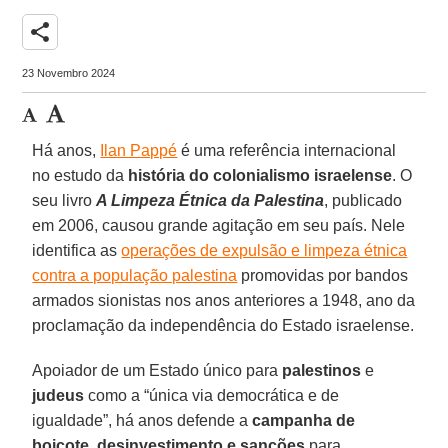
share
23 Novembro 2024
Há anos,
Ilan Pappé
é uma referência internacional
no estudo da
história do colonialismo israelense
. O
seu livro
A Limpeza Étnica da Palestina
, publicado
em 2006, causou grande agitação em seu país. Nele
identifica as
operações de expulsão e limpeza étnica
contra a população palestina
promovidas por bandos
armados sionistas nos anos anteriores a 1948, ano da
proclamação da independência do Estado israelense.
Apoiador de um Estado único para
palestinos
e
judeus
como a “única via democrática e de
igualdade”, há anos defende a
campanha de
boicote, desinvestimento e sanções
para