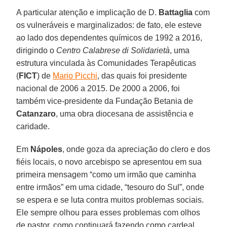
A particular atenção e implicação de D.
Battaglia
com
os vulneráveis e marginalizados: de fato, ele esteve
ao lado dos dependentes químicos de 1992 a 2016,
dirigindo o
Centro Calabrese di Solidarietà
, uma
estrutura vinculada às Comunidades Terapêuticas
(
FICT
) de
Mario Picchi
, das quais foi presidente
nacional de 2006 a 2015. De 2000 a 2006, foi
também vice-presidente da Fundação Betania de
Catanzaro
, uma obra diocesana de assistência e
caridade.
Em
Nápoles
, onde goza da apreciação do clero e dos
fiéis locais, o novo arcebispo se apresentou em sua
primeira mensagem “como um irmão que caminha
entre irmãos” em uma cidade, “tesouro do Sul”, onde
se espera e se luta contra muitos problemas sociais.
Ele sempre olhou para esses problemas com olhos
de pastor, como continuará fazendo como cardeal.