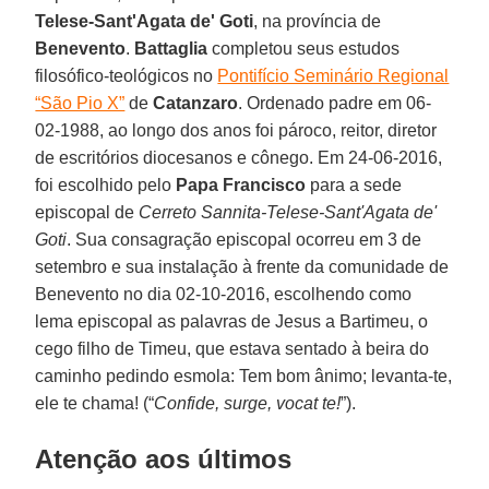
Telese-Sant'Agata de' Goti
, na província de
Benevento
.
Battaglia
completou seus estudos
filosófico-teológicos no
Pontifício Seminário Regional
“São Pio X”
de
Catanzaro
. Ordenado padre em 06-
02-1988, ao longo dos anos foi pároco, reitor, diretor
de escritórios diocesanos e cônego. Em 24-06-2016,
foi escolhido pelo
Papa Francisco
para a sede
episcopal de
Cerreto Sannita-Telese-Sant'Agata de'
Goti
. Sua consagração episcopal ocorreu em 3 de
setembro e sua instalação à frente da comunidade de
Benevento no dia 02-10-2016, escolhendo como
lema episcopal as palavras de Jesus a Bartimeu, o
cego filho de Timeu, que estava sentado à beira do
caminho pedindo esmola: Tem bom ânimo; levanta-te,
ele te chama! (“
Confide, surge, vocat te!
”).
Atenção aos últimos