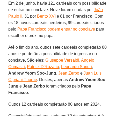
Em 2 de junho, havia 121 cardeais com possibilidade
de entrar no conclave. Nove foram criadas por
João
Paulo II
, 31 por
Bento XVI
e 81 por
Francisco
. Com
os 18 novos cardeais herdeiros, 99 cardeais criados
pelo
Papa Francisco podem entrar no conclave
para
escolher o próximo papa.
Até o fim do ano, outros sete cardeais completarão 80
anos e perderão a possibilidade de ingressar no
conclave. São eles:
Giuseppe Versaldi
,
Angelo
Comastri
,
Patrick D'Rozario
,
Leonardo Sandri
,
Andrew Yeom Soo-Jung
,
Jean Zerbo
e
Juan Luis
Cipriani Thorne
. Destes, apenas
Andrew Yeom Soo-
Jung
e
Jean Zerbo
foram criados pelo
Papa
Francisco
.
Outros 12 cardeais completarão 80 anos em 2024.
O consistório será realizado em 30 de setembro. Até