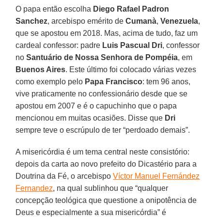
O papa então escolha
Diego Rafael Padron
Sanchez
, arcebispo emérito de
Cumanà
,
Venezuela
,
que se apostou em 2018. Mas, acima de tudo, faz um
cardeal confessor: padre
Luis Pascual Dri
, confessor
no
Santuário de Nossa Senhora de Pompéia
, em
Buenos Aires
. Este último foi colocado várias vezes
como exemplo pelo
Papa Francisco
: tem 96 anos,
vive praticamente no confessionário desde que se
apostou em 2007 e é o capuchinho que o papa
mencionou em muitas ocasiões. Disse que
Dri
sempre teve o escrúpulo de ter “perdoado demais”.
A misericórdia é um tema central neste consistório:
depois da carta ao novo prefeito do Dicastério para a
Doutrina da Fé, o arcebispo
Víctor Manuel Fernández
Fernandez
, na qual sublinhou que “qualquer
concepção teológica que questione a onipotência de
Deus e especialmente a sua misericórdia” é