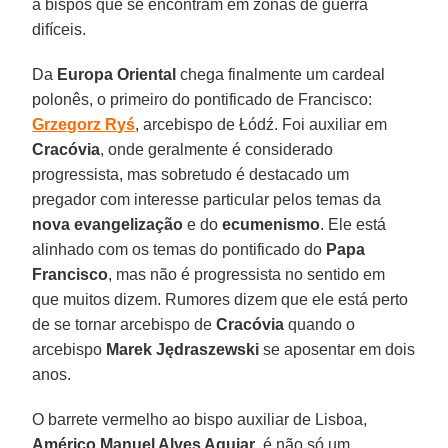
a bispos que se encontram em zonas de guerra
difíceis.
Da
Europa Oriental
chega finalmente um cardeal
polonês, o primeiro do pontificado de Francisco:
Grzegorz Ryś
, arcebispo de Łódź. Foi auxiliar em
Cracóvia
, onde geralmente é considerado
progressista, mas sobretudo é destacado um
pregador com interesse particular pelos temas da
nova evangelização
e do
ecumenismo
. Ele está
alinhado com os temas do pontificado do
Papa
Francisco
, mas não é progressista no sentido em
que muitos dizem. Rumores dizem que ele está perto
de se tornar arcebispo de
Cracóvia
quando o
arcebispo
Marek Jędraszewski
se aposentar em dois
anos.
O barrete vermelho ao bispo auxiliar de Lisboa,
Américo Manuel Alves Aguiar
, é não só um