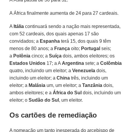
A África finalmente aumenta de 24 para 27 cardeais.
A
Itália
continuará sendo a nação mais representada,
com 52 cardeais, dos quais apenas 17 são
convidados; a
Espanha
terá 15, dos quais 9 têm
menos de 80 anos; a
França
oito;
Portugal
seis;
a
Polônia
cinco; a
Suíça
dois, ambos eleitores; os
Estados Unidos
17; a A
Argentina
sete; a
Colômbia
quatro, incluindo um eleitor; a
Venezuela
dois,
incluindo um eleitor; a
China
três, incluindo um
eleitor; a
Malásia
um, um eleitor; a
Tanzânia
dois,
ambos eleitores; e a
África do Sul
dois, incluindo um
eleitor; o
Sudão do Sul
, um eleitor.
Os cartões de remediação
A nomeação um tanto inesperada do arcebispo de