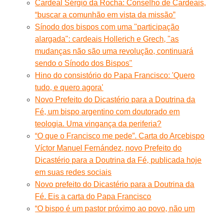
Cardeal Sérgio da Rocha: Conselho de Cardeais,
“buscar a comunhão em vista da missão”
Sínodo dos bispos com uma "participação
alargada": cardeais Hollerich e Grech, "as
mudanças não são uma revolução, continuará
sendo o Sínodo dos Bispos"
Hino do consistório do Papa Francisco: 'Quero
tudo, e quero agora'
Novo Prefeito do Dicastério para a Doutrina da
Fé, um bispo argentino com doutorado em
teologia. Uma vingança da periferia?
“O que o Francisco me pede”. Carta do Arcebispo
Víctor Manuel Fernández, novo Prefeito do
Dicastério para a Doutrina da Fé, publicada hoje
em suas redes sociais
Novo prefeito do Dicastério para a Doutrina da
Fé. Eis a carta do Papa Francisco
“O bispo é um pastor próximo ao povo, não um