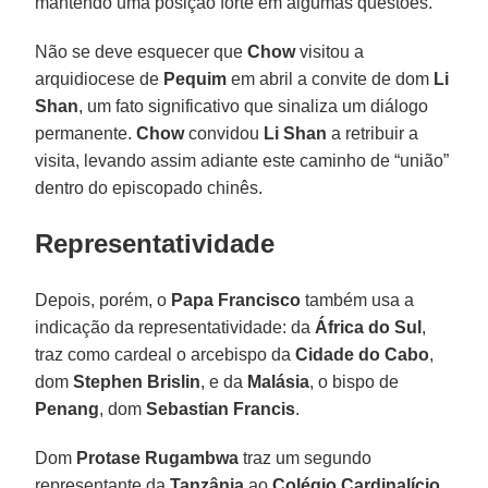
mantendo uma posição forte em algumas questões.
Não se deve esquecer que
Chow
visitou a
arquidiocese de
Pequim
em abril a convite de dom
Li
Shan
, um fato significativo que sinaliza um diálogo
permanente.
Chow
convidou
Li Shan
a retribuir a
visita, levando assim adiante este caminho de “união”
dentro do episcopado chinês.
Representatividade
Depois, porém, o
Papa Francisco
também usa a
indicação da representatividade: da
África do Sul
,
traz como cardeal o arcebispo da
Cidade do Cabo
,
dom
Stephen Brislin
, e da
Malásia
, o bispo de
Penang
,
dom
Sebastian Francis
.
Dom
Protase Rugambwa
traz um segundo
representante da
Tanzânia
ao
Colégio Cardinalício
,