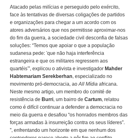
Atacado pelas milícias e perseguido pelo exército,
face às tentativas de diversas coligações de partidos
e organizações para chegar a um acordo com os
atores adversários que nos permitisse aproximar-nos
do fim da guerra, a sociedade civil desconfia de falsas
soluções: “Temos que apoiar o que a população
sudanesa pede: 'que não haja interferência
estrangeira e que os militares regressem aos
quartéis'”, explicou o ativista e investigador
Mahder
Habtemariam Serekberhan
, especializado no
movimento pró-democracia, ao
All Mídia
africana.
Neste mesmo artigo, um membro do comité de
resistência de
Burri
, um bairro de
Cartum
, relatou
como é difícil continuar a defender a democracia no
meio da guerra e desafiou “os honrados membros das
forças armadas à insurreição contra os seus líderes”.
”, enfrentando um horizonte em que nenhum dos
contendores parece aberto a pôr fim ao conflito.