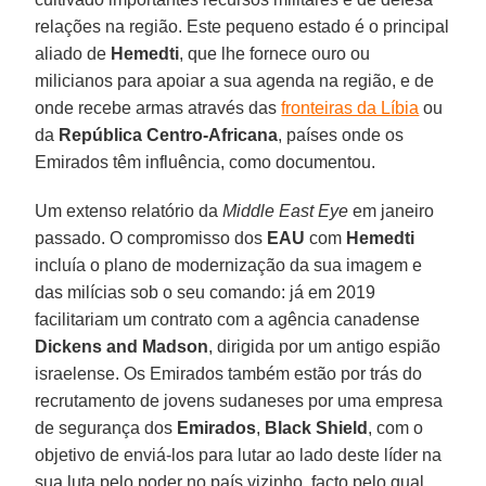
relações na região. Este pequeno estado é o principal
aliado de
Hemedti
, que lhe fornece ouro ou
milicianos para apoiar a sua agenda na região, e de
onde recebe armas através das
fronteiras da Líbia
ou
da
República Centro-Africana
, países onde os
Emirados têm influência, como documentou.
Um extenso relatório da
Middle East Eye
em janeiro
passado. O compromisso dos
EAU
com
Hemedti
incluía o plano de modernização da sua imagem e
das milícias sob o seu comando: já em 2019
facilitariam um contrato com a agência canadense
Dickens and Madson
, dirigida por um antigo espião
israelense. Os Emirados também estão por trás do
recrutamento de jovens sudaneses por uma empresa
de segurança dos
Emirados
,
Black Shield
, com o
objetivo de enviá-los para lutar ao lado deste líder na
sua luta pelo poder no país vizinho, facto pelo qual