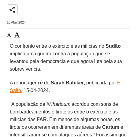
share
16 Abril 2024
O confronto entre o exército e as milícias no
Sudão
implica uma guerra contra a população que se
levantou pela democracia e que agora luta pela sua
sobrevivência.
A reportagem é de
Sarah Babiker
, publicada por
El
Salto
, 15-04-2024.
“A população de
#Khartoum
acordou com sons de
bombardeamentos e tiroteios entre o exército e as
milícias das
FAR
. Em menos de algumas horas, os
tiroteios ocorreram em diferentes áreas de
Cartum
e
intensificaram-se com ataques aéreos.” Foi assim que