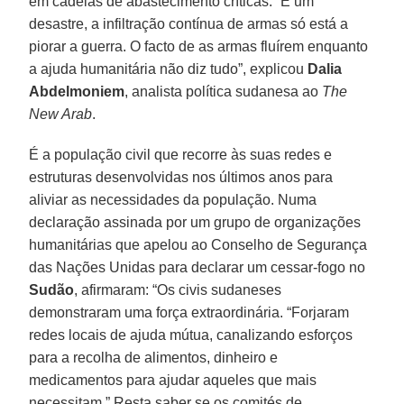
em cadeias de abastecimento críticas. “É um
desastre, a infiltração contínua de armas só está a
piorar a guerra. O facto de as armas fluírem enquanto
a ajuda humanitária não diz tudo”, explicou
Dalia
Abdelmoniem
, analista política sudanesa ao
The
New Arab
.
É a população civil que recorre às suas redes e
estruturas desenvolvidas nos últimos anos para
aliviar as necessidades da população. Numa
declaração assinada por um grupo de organizações
humanitárias que apelou ao Conselho de Segurança
das Nações Unidas para declarar um cessar-fogo no
Sudão
, afirmaram: “Os civis sudaneses
demonstraram uma força extraordinária. “Forjaram
redes locais de ajuda mútua, canalizando esforços
para a recolha de alimentos, dinheiro e
medicamentos para ajudar aqueles que mais
necessitam.” Resta saber se os comités de