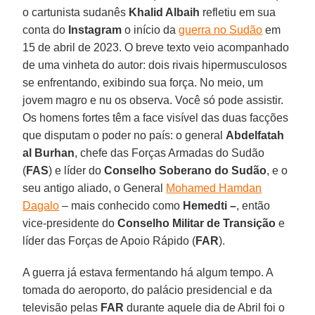
o cartunista sudanês
Khalid Albaih
refletiu em sua
conta do
Instagram
o início da
guerra no Sudão
em
15 de abril de 2023. O breve texto veio acompanhado
de uma vinheta do autor: dois rivais hipermusculosos
se enfrentando, exibindo sua força. No meio, um
jovem magro e nu os observa. Você só pode assistir.
Os homens fortes têm a face visível das duas facções
que disputam o poder no país: o general
Abdelfatah
al Burhan
, chefe das Forças Armadas do Sudão
(
FAS
) e líder do
Conselho Soberano do Sudão
, e o
seu antigo aliado, o General
Mohamed Hamdan
Dagalo
– mais conhecido como
Hemedti –
, então
vice-presidente do
Conselho Militar de Transição
e
líder das Forças de Apoio Rápido (
FAR
).
A guerra já estava fermentando há algum tempo. A
tomada do aeroporto, do palácio presidencial e da
televisão pelas
FAR
durante aquele dia de Abril foi o