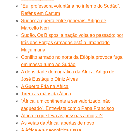
“Eu, professora voluntária no inferno do Sudão”.
Reféns em Cartum
Sudão: a guerra entre generais. Artigo de
Marcello Neri
Sudão. Os Bispos: a nação volta ao passado; por
trás das Forças Armadas está a Irmandade
Muçulmana
Conflito armado no norte da Etiópia provoca fuga
em massa rumo ao Sudão
A densidade demográfica da África. Artigo de
José Eustáquio Diniz Alves
A Guerra Fria na África
Tirem as mãos da África
“África, um continente a ser valorizado, não
saqueado”. Entrevista com o Papa Francisco
África: o que leva as pessoas a migrar?
As veias da África, abertas de novo
A África e a geopolítica russa