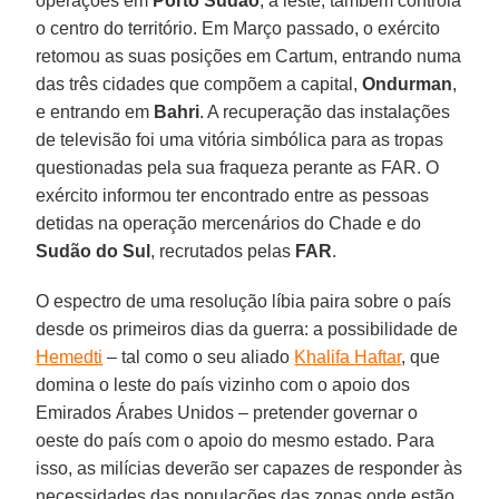
operações em
Porto Sudão
, a leste, também controla
o centro do território. Em Março passado, o exército
retomou as suas posições em Cartum, entrando numa
das três cidades que compõem a capital,
Ondurman
,
e entrando em
Bahri
. A recuperação das instalações
de televisão foi uma vitória simbólica para as tropas
questionadas pela sua fraqueza perante as FAR. O
exército informou ter encontrado entre as pessoas
detidas na operação mercenários do Chade e do
Sudão do Sul
, recrutados pelas
FAR
.
O espectro de uma resolução líbia paira sobre o país
desde os primeiros dias da guerra: a possibilidade de
Hemedti
– tal como o seu aliado
Khalifa Haftar
, que
domina o leste do país vizinho com o apoio dos
Emirados Árabes Unidos – pretender governar o
oeste do país com o apoio do mesmo estado. Para
isso, as milícias deverão ser capazes de responder às
necessidades das populações das zonas onde estão