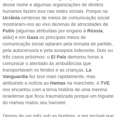
desse nome e algumas organizações de direitos
humanos fazem isso nas redes sociais. Porque na
Ucrânia
centenas de meios de comunicação social
mostraram-nos ao vivo dezenas de atrocidades de
Putin
(algumas atribuídas por engano à
Rússia
,
aliás) e em
Gaza
os principais meios de
comunicação social optaram pela tomada de partido,
pela autocensura e pela assepsia indecente. Dois ou
três casos próximos: o
El País
demorou horas a
comunicar o atentado às ambulâncias que
transportavam os feridos e as crianças.
La
Vanguardia
fez isso mais rapidamente, mas
atribuindo a notícia ao
Hamas
na manchete. A
TVE
nos encantou com a terna história de uma menina
israelense que ficou traumatizada porque um foguete
do Hamas matou seu hamster.
Depois de um mês sob as bombas, e por incrível que