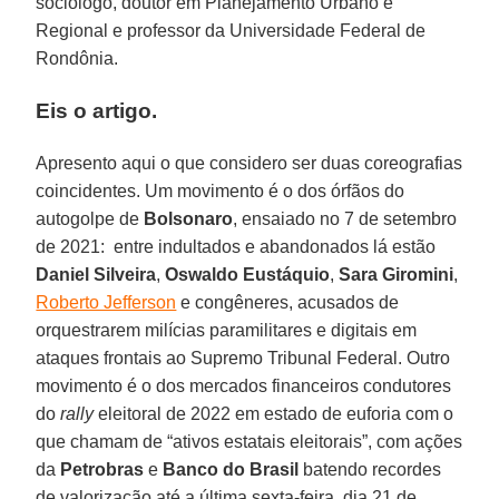
sociólogo, doutor em Planejamento Urbano e
Regional e professor da Universidade Federal de
Rondônia.
Eis o artigo.
Apresento aqui o que considero ser duas coreografias
coincidentes. Um movimento é o dos órfãos do
autogolpe de
Bolsonaro
, ensaiado no 7 de setembro
de 2021: entre indultados e abandonados lá estão
Daniel Silveira
,
Oswaldo Eustáquio
,
Sara Giromini
,
Roberto Jefferson
e congêneres, acusados de
orquestrarem milícias paramilitares e digitais em
ataques frontais ao Supremo Tribunal Federal. Outro
movimento é o dos mercados financeiros condutores
do
rally
eleitoral de 2022 em estado de euforia com o
que chamam de “ativos estatais eleitorais”, com ações
da
Petrobras
e
Banco do Brasil
batendo recordes
de valorização até a última sexta-feira, dia 21 de