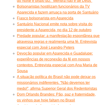
do Norte e bispo diz: “Mentira não é de Deus”
Bolsonaristas hostilizam funcionários da TV
Aparecida e fazem arruaça na porta de Santuário
Fiasco bolsonarista em Aparecida
Santuário Nacional emite nota sobre visita do
presidente a Aparecida, no dia 12 de outubro
Piedade popular: a manifestação espontânea que
atravessa regras e realimenta uma fé. Entrevista
especial com José Leandro Peters
Devoção popular em Aparecida e Guadalupe:
experiências de reconexão da fé em nossos
contextos. Entrevista especial com Ana Maria de
Sousa
A situação política do Brasil não pode deixar os
missionários indiferentes. “Não devemos ter
medo!”, afirma Superior Geral dos Redentoristas
Dom Orlando Brandes: Pão, paz e fraternidade,
os vinhos que hoje faltam no Brasil