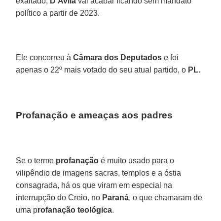
exaltado,
D
’
Avila
vai acabar ficando sem mandato
político a partir de 2023.
Ele concorreu à
Câmara dos Deputados
e foi
apenas o 22º mais votado do seu atual partido, o
PL
.
Profanação e ameaças aos padres
Se o termo
profanação
é muito usado para o
vilipêndio de imagens sacras, templos e a óstia
consagrada, há os que viram em especial na
interrupção do Creio, no
Paraná
, o que chamaram de
uma p
rofanação teológica
.