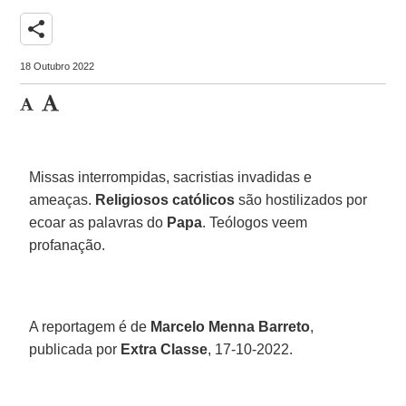
share
18 Outubro 2022
Missas interrompidas, sacristias invadidas e
ameaças.
Religiosos católicos
são hostilizados por
ecoar as palavras do
Papa
. Teólogos veem
profanação.
A reportagem é de
Marcelo Menna Barreto
,
publicada por
Extra Classe
, 17-10-2022.