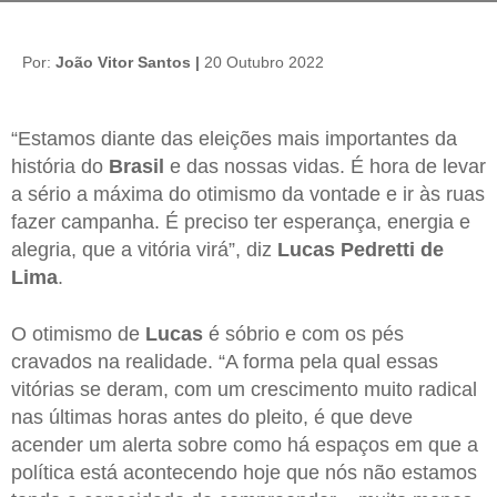
“Estamos diante das eleições mais importantes da
história do
Brasil
e das nossas vidas. É hora de levar
a sério a máxima do otimismo da vontade e ir às ruas
fazer campanha. É preciso ter esperança, energia e
alegria, que a vitória virá”, diz
Lucas Pedretti de
Lima
.
O otimismo de
Lucas
é sóbrio e com os pés
cravados na realidade. “A forma pela qual essas
vitórias se deram, com um crescimento muito radical
nas últimas horas antes do pleito, é que deve
acender um alerta sobre como há espaços em que a
política está acontecendo hoje que nós não estamos
tendo a capacidade de compreender – muito menos
de adentrar”, afirma
Na entrevista a seguir, concedida por e-mail ao