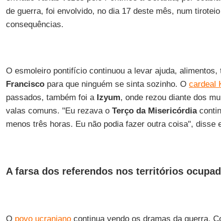
de guerra, foi envolvido, no dia 17 deste mês, num tirotei
consequências.
O esmoleiro pontifício continuou a levar ajuda, alimentos,
Francisco
para que ninguém se sinta sozinho. O
cardeal 
passados, também foi a
Izyum
, onde rezou diante dos mu
valas comuns. "Eu rezava o
Terço da Misericórdia
contin
menos três horas. Eu não podia fazer outra coisa", disse e
A farsa dos referendos nos territórios ocupa
O
povo ucraniano
continua vendo os dramas da guerra. Co