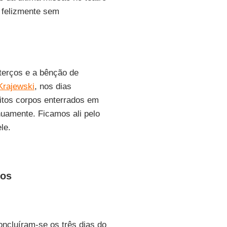
o felizmente sem
 terços e a bênção de
Krajewski
, nos dias
itos corpos enterrados em
uamente. Ficamos ali pelo
le.
dos
ncluíram-se os três dias do