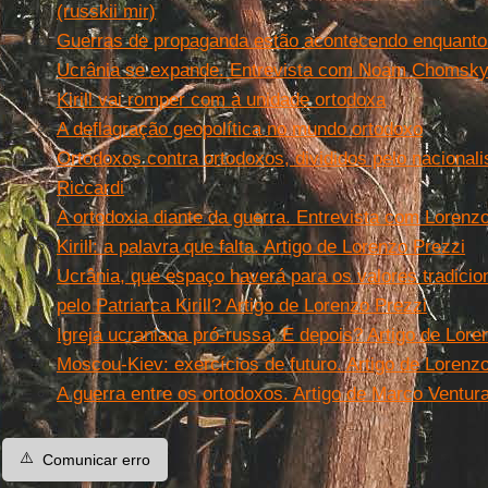
(russkii mir)
Guerras de propaganda estão acontecendo enquanto 
Ucrânia se expande. Entrevista com Noam Chomsk
Kirill vai romper com a unidade ortodoxa
A deflagração geopolítica no mundo ortodoxo
Ortodoxos contra ortodoxos, divididos pelo nacional
Riccardi
A ortodoxia diante da guerra. Entrevista com Lorenz
Kirill: a palavra que falta. Artigo de Lorenzo Prezzi
Ucrânia, que espaço haverá para os valores tradici
pelo Patriarca Kirill? Artigo de Lorenzo Prezzi
Igreja ucraniana pró-russa. E depois? Artigo de Lore
Moscou-Kiev: exercícios de futuro. Artigo de Lorenz
A guerra entre os ortodoxos. Artigo de Marco Ventur
⚠️
Comunicar erro