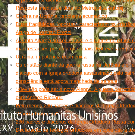
Resposta imediata e dura do Metropolita Antonij
Guerra na Ucrânia: problema ecumênico
Duas fragilidades (opostas) caracterizam os cristãos
Artigo de Lorenzo Prezzi
A Santa Aliança do século XXI e o putinismo difuso
manifestações por direitos sociais. Entrevista espe
Ucrânia: impotência ecumênica
Os cristãos diante da guerra russa na Ucrânia e o 
diálogo com a Igreja ortodoxa assassinado pelo patr
consciência está agora manchada de sangue
“Kiev não pode ser a nova Aleppo. A guerra derrota
com Andrea Riccardi
Pelo menos 236 padres e diáconos da Igreja Ortodox
“Guerra Fratricida”
236 padres e diáconos da Igreja Ortodoxa Russa contr
Declaração de teólogos ortodoxos em oposição à do