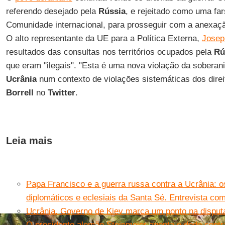
referendo desejado pela
Rússia
, e rejeitado como uma far
Comunidade internacional, para prosseguir com a anexaçã
O alto representante da UE para a Política Externa,
Josep 
resultados das consultas nos territórios ocupados pela
Rú
que eram "ilegais". "Esta é uma nova violação da soberania 
Ucrânia
num contexto de violações sistemáticas dos dire
Borrell
no
Twitter
.
Leia mais
Papa Francisco e a guerra russa contra a Ucrânia: o
diplomáticos e eclesiais da Santa Sé. Entrevista com
Ucrânia. Governo de Kiev marca um ponto na disput
O presidente alemão Steinmeier aponta o dedo contr