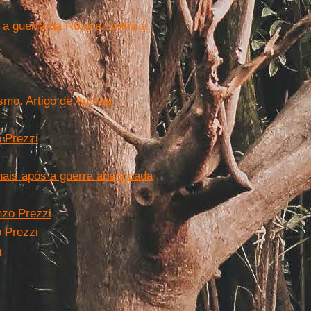
a guerra da Rússia contra a
y
ismo. Artigo de Andrea
o Prezzi
onais após a guerra abençoada
nzo Prezzi
o Prezzi
a