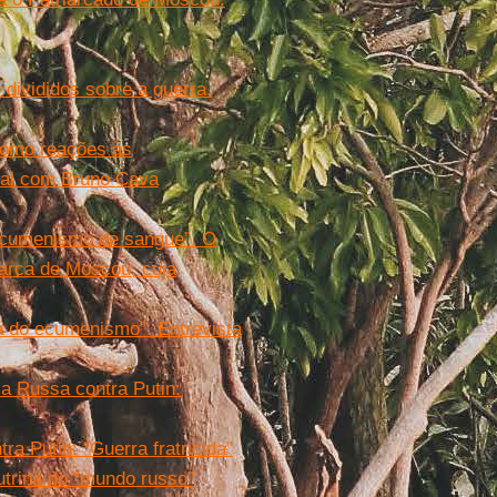
 divididos sobre a guerra.
 como reações às
cial com Bruno Cava
“ecumenismo de sangue”. O
iarca de Moscou, cuja
da do ecumenismo”. Entrevista
a Russa contra Putin:
a Putin: “Guerra fratricida”
utrina do “mundo russo”