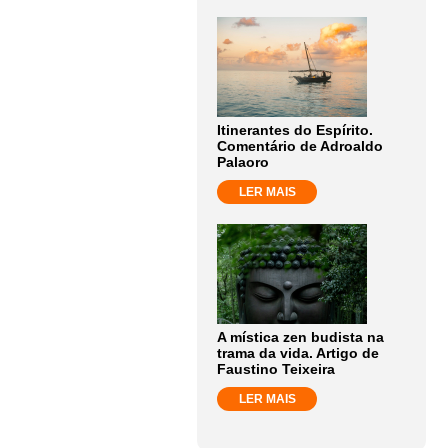
Itinerantes do Espírito.
Comentário de Adroaldo
Palaoro
LER MAIS
A mística zen budista na
trama da vida. Artigo de
Faustino Teixeira
LER MAIS