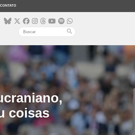
CONTATO
search
ucraniano,
u coisas