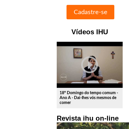
Vídeos IHU
play_circle_outline
18º Domingo do tempo comum -
Ano A - Dai-lhes vós mesmos de
comer
Revista ihu on-line