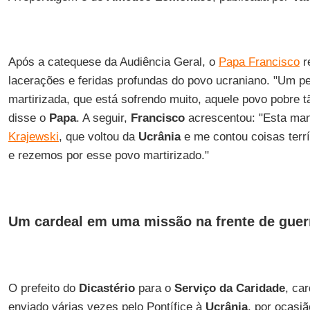
Após a catequese da Audiência Geral, o
Papa Francisco
r
lacerações e feridas profundas do povo ucraniano. "Um 
martirizada, que está sofrendo muito, aquele povo pobre 
disse o
Papa
. A seguir,
Francisco
acrescentou: "Esta ma
Krajewski
, que voltou da
Ucrânia
e me contou coisas ter
e rezemos por esse povo martirizado."
Um cardeal em uma missão na frente de guer
O prefeito do
Dicastério
para o
Serviço da Caridade
, ca
enviado várias vezes pelo Pontífice à
Ucrânia
, por ocasiã