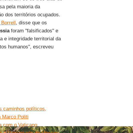
sa pela maioria da
o dos territórios ocupados.
Borrell
, disse que os
ssia
foram "falsificados" e
e integridade territorial da
itos humanos", escreveu
s caminhos políticos,
 Marco Politi
a com o Vaticano
a o Patriarcado de Moscou.