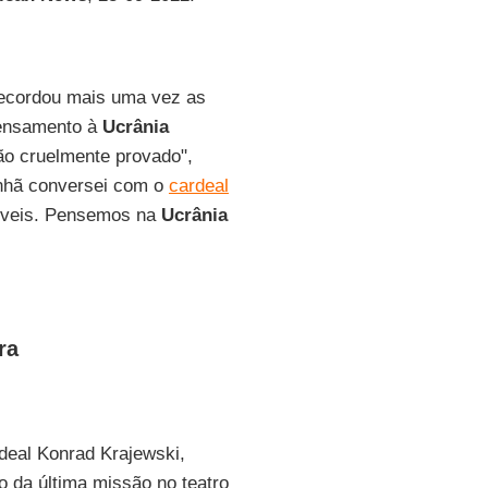
ecordou mais uma vez as
pensamento à
Ucrânia
tão cruelmente provado",
nhã conversei com o
cardeal
ríveis. Pensemos na
Ucrânia
ra
rdeal Konrad Krajewski,
o da última missão no teatro