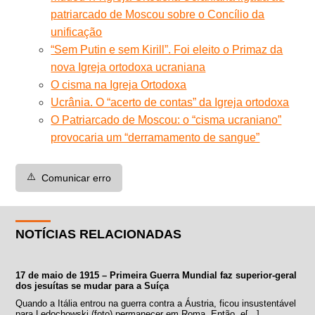
patriarcado de Moscou sobre o Concílio da
unificação
“Sem Putin e sem Kirill”. Foi eleito o Primaz da
nova Igreja ortodoxa ucraniana
O cisma na Igreja Ortodoxa
Ucrânia. O “acerto de contas” da Igreja ortodoxa
O Patriarcado de Moscou: o “cisma ucraniano”
provocaria um “derramamento de sangue”
⚠️
Comunicar erro
NOTÍCIAS RELACIONADAS
17 de maio de 1915 – Primeira Guerra Mundial faz superior-geral
dos jesuítas se mudar para a Suíça
Quando a Itália entrou na guerra contra a Áustria, ficou insustentável
para Ledochowski (foto) permanecer em Roma. Então, e[...]