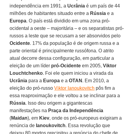
independência em 1991, a
Ucrânia
é um país de 44
milhões de habitantes situado entre a
Rússia
e a
Europa
. O país está dividido em uma zona pró-
ocidental a oeste – majoritária – e os separatistas pró-
russos a leste que se recusam a ser absorvidos pelo
Ocidente
. 17% da população é de origem russa e a
parte oriental é principalmente russófona. O atrito
atual decorre dessa configuração, em particular a
eleição de um líder
pró-Ocidente
em 2005,
Viktor
Louchtchenko
. Foi ele quem iniciou a virada da
Ucrânia
para a
Europa
e a
OTAN
. Em 2010, a
eleição do pró-russo
Viktor Ianoukovitch
pôs fim a
essa reaproximação e ele voltou a se inclinar para a
Rússia
. Isso deu origem a gigantescas
manifestações na
Praça da Independência
(
Maidan
), em
Kiev
, onde os pró-europeus exigiram a
renúncia de
Ianoukovitch
. Essa revolução que
deixou 80 mortos precipitou a renúncia do chefe de