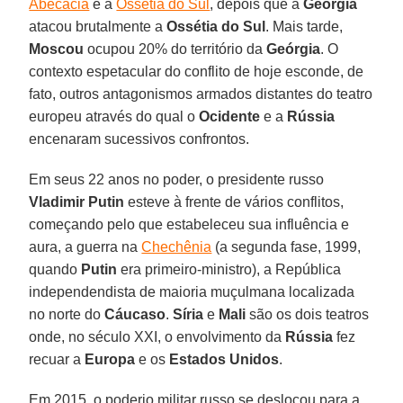
Abecácia
e a
Ossétia do Sul
, depois que a
Geórgia
atacou brutalmente a
Ossétia do Sul
. Mais tarde,
Moscou
ocupou 20% do território da
Geórgia
. O
contexto espetacular do conflito de hoje esconde, de
fato, outros antagonismos armados distantes do teatro
europeu através do qual o
Ocidente
e a
Rússia
encenaram sucessivos confrontos.
Em seus 22 anos no poder, o presidente russo
Vladimir Putin
esteve à frente de vários conflitos,
começando pelo que estabeleceu sua influência e
aura, a guerra na
Chechênia
(a segunda fase, 1999,
quando
Putin
era primeiro-ministro), a República
independendista de maioria muçulmana localizada
no norte do
Cáucaso
.
Síria
e
Mali
são os dois teatros
onde, no século XXI, o envolvimento da
Rússia
fez
recuar a
Europa
e os
Estados Unidos
.
Em 2015, o poderio militar russo se deslocou para a