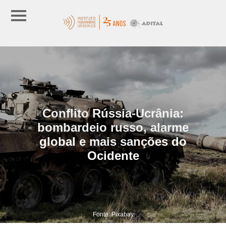
Conflito Rússia-Ucrânia:
bombardeio russo, alarme
global e mais sanções do
Ocidente
Fonte: Pixabay