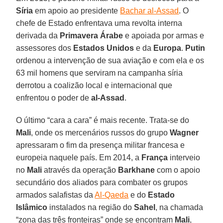
Síria
em apoio ao presidente
Bachar al-Assad
. O
chefe de Estado enfrentava uma revolta interna
derivada da
Primavera Árabe
e apoiada por armas e
assessores dos
Estados Unidos
e da
Europa
.
Putin
ordenou a intervenção de sua aviação e com ela e os
63 mil homens que serviram na campanha síria
derrotou a coalizão local e internacional que
enfrentou o poder de
al-Assad
.
O último “cara a cara” é mais recente. Trata-se do
Mali
, onde os mercenários russos do grupo
Wagner
apressaram o fim da presença militar francesa e
europeia naquele país. Em 2014, a
França
interveio
no
Mali
através da operação
Barkhane
com o apoio
secundário dos aliados para combater os grupos
armados salafistas da
Al-Qaeda
e do
Estado
Islâmico
instalados na região do
Sahel
, na chamada
“zona das três fronteiras” onde se encontram
Mali
,