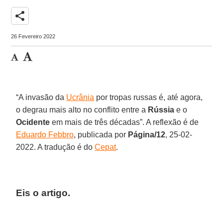
share
26 Fevereiro 2022
“A invasão da
Ucrânia
por tropas russas é, até agora,
o degrau mais alto no conflito entre a
Rússia
e o
Ocidente
em mais de três décadas”. A reflexão é de
Eduardo Febbro
, publicada por
Página/12
, 25-02-
2022. A tradução é do
Cepat
.
Eis o artigo.