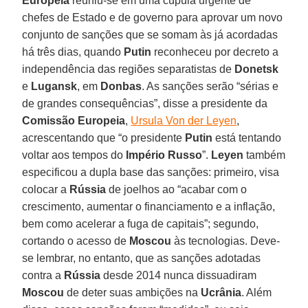
Europeia
reuniu-se em uma cúpula urgente de
chefes de Estado e de governo para aprovar um novo
conjunto de sanções que se somam às já acordadas
há três dias, quando
Putin
reconheceu por decreto a
independência das regiões separatistas de
Donetsk
e
Lugansk
, em
Donbas
. As sanções serão “sérias e
de grandes consequências”, disse a presidente da
Comissão Europeia
,
Ursula Von der Leyen
,
acrescentando que “o presidente
Putin
está tentando
voltar aos tempos do
Império Russo
”.
Leyen
também
especificou a dupla base das sanções: primeiro, visa
colocar a
Rússia
de joelhos ao “acabar com o
crescimento, aumentar o financiamento e a inflação,
bem como acelerar a fuga de capitais”; segundo,
cortando o acesso de
Moscou
às tecnologias. Deve-
se lembrar, no entanto, que as sanções adotadas
contra a
Rússia
desde 2014 nunca dissuadiram
Moscou
de deter suas ambições na
Ucrânia
. Além