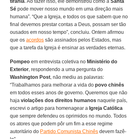
tirania
. Ao fazer isso, ele demonstrou como a
Santa
Sé
pode mover nosso mundo em uma direção mais
humana”. “Que a Igreja, e todos os que sabem que no
final devemos prestar contas a Deus, possam ser tão
ousados em nosso tempo”, concluiu. Ontem afirmou
que os
acordos
são assinados pelos Estados, mas
que a tarefa da Igreja é ensinar as verdades eternas.
Pompeo
em entrevista coletiva no
Ministério do
Exterior
, respondendo a uma pergunta do
Washington Post
, não mediu as palavras:
“Trabalhamos para melhorar a vida do
povo chinês
em todos esses anos de governo. Queremos que não
haja
violações dos direitos humanos
naquele país,
escrevi o artigo para homenagear a
Igreja Católica
que sempre defendeu os oprimidos no mundo. Todos
os atores que podem pôr um fim a esse regime
autoritário do
Partido Comunista Chinês
devem fazê-