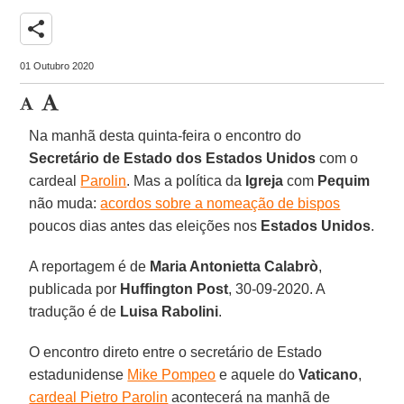
share
01 Outubro 2020
Na manhã desta quinta-feira o encontro do
Secretário de Estado dos Estados Unidos
com o
cardeal
Parolin
. Mas a política da
Igreja
com
Pequim
não muda:
acordos sobre a nomeação de bispos
poucos dias antes das eleições nos
Estados Unidos
.
A reportagem é de
Maria Antonietta Calabrò
,
publicada por
Huffington Post
, 30-09-2020. A
tradução é de
Luisa Rabolini
.
O encontro direto entre o secretário de Estado
estadunidense
Mike Pompeo
e aquele do
Vaticano
,
cardeal Pietro Parolin
acontecerá na manhã de