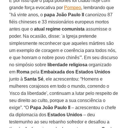
É por isso que o papa polonês foi citado hoje com
grande força evocativa por
Pompeo
, lembrando que
"há vinte anos, o
papa João Paulo II
canonizou 87
fiéis chineses e 33 missionários europeus mortos
antes que o
atual regime comunista
assumisse o
poder. Na ocasião, disse: 'a Igreja pretende
simplesmente reconhecer que aqueles mártires são
um exemplo de coragem e coerência para todos nós,
e que honram o nobre povo chinês'”. Em seu discurso
no simpósio sobre
liberdade religiosa
organizado
em
Roma
pela
Embaixada dos Estados Unidos
junto à
Santa Sé
, ele acrescentou: “Homens e
mulheres corajosos em todo o mundo, correndo o
'risco da liberdade', continuam a lutar pelo respeito de
seu direito ao culto, porque a sua consciência o
exige”. “O
Papa João Paulo II
– acrescentou o chefe
da diplomacia dos
Estados Unidos
– deu
testemunho ao seu rebanho sofredor e desafiou a