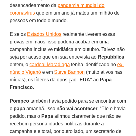
desencadeamento da
pandemia mundial do
coronavírus
que em um ano já matou um milhão de
pessoas em todo o mundo.
E se os
Estados Unidos
realmente tiverem essas
provas em mãos, isso poderia acabar em uma
campanha inclusive midiática em outubro. Talvez não
seja por acaso que em sua entrevista ao
Repubblica
ontem, o
cardeal Maradiaga
tenha identificado no
ex-
núncio Viganò
e em
Steve Bannon
(muito ativos nas
mídias), os líderes da oposição "
EUA
" ao
Papa
Francisco
.
Pompeo
também havia pedido para se encontrar com
o
papa
amanhã. Isso
não vai acontecer
. “Ele o havia
pedido, mas o
Papa
afirmou claramente que não se
recebem personalidades políticas durante a
campanha eleitoral, por outro lado, um secretário de