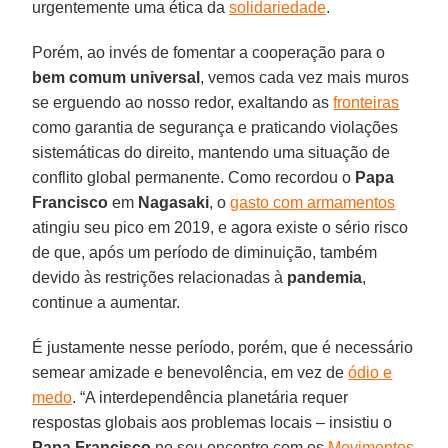
urgentemente uma ética da
solidariedade
.
Porém, ao invés de fomentar a cooperação para o
bem comum universal
, vemos cada vez mais muros
se erguendo ao nosso redor, exaltando as
fronteiras
como garantia de segurança e praticando violações
sistemáticas do direito, mantendo uma situação de
conflito global permanente. Como recordou o
Papa
Francisco
em
Nagasaki
, o
gasto com armamentos
atingiu seu pico em 2019, e agora existe o sério risco
de que, após um período de diminuição, também
devido às restrições relacionadas à
pandemia
,
continue a aumentar.
É justamente nesse período, porém, que é necessário
semear amizade e benevolência, em vez de
ódio e
medo
. “A interdependência planetária requer
respostas globais aos problemas locais – insistiu o
Papa Francisco
no seu encontro com os
Movimentos