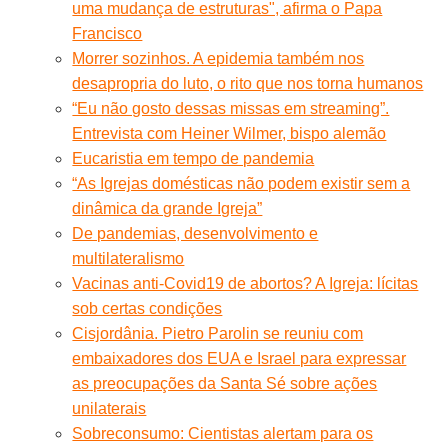
uma mudança de estruturas", afirma o Papa
Francisco
Morrer sozinhos. A epidemia também nos
desapropria do luto, o rito que nos torna humanos
“Eu não gosto dessas missas em streaming”.
Entrevista com Heiner Wilmer, bispo alemão
Eucaristia em tempo de pandemia
“As Igrejas domésticas não podem existir sem a
dinâmica da grande Igreja”
De pandemias, desenvolvimento e
multilateralismo
Vacinas anti-Covid19 de abortos? A Igreja: lícitas
sob certas condições
Cisjordânia. Pietro Parolin se reuniu com
embaixadores dos EUA e Israel para expressar
as preocupações da Santa Sé sobre ações
unilaterais
Sobreconsumo: Cientistas alertam para os