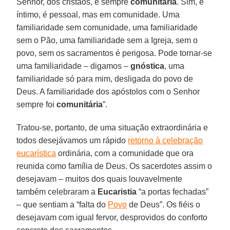
Senhor, dos cristãos, é sempre
comunitária
. Sim, é
íntimo, é pessoal, mas em comunidade. Uma
familiaridade sem comunidade, uma familiaridade
sem o Pão, uma familiaridade sem a Igreja, sem o
povo, sem os sacramentos é perigosa. Pode tornar-se
uma familiaridade – digamos –
gnóstica
, uma
familiaridade só para mim, desligada do povo de
Deus. A familiaridade dos apóstolos com o Senhor
sempre foi
comunitária
”.
Tratou-se, portanto, de uma situação extraordinária e
todos desejávamos um rápido
retorno à celebração
eucarística
ordinária, com a comunidade que ora
reunida como família de Deus. Os sacerdotes assim o
desejavam – muitos dos quais louvavelmente
também celebraram a
Eucaristia
“a portas fechadas”
– que sentiam a “falta do
Povo
de Deus”. Os fiéis o
desejavam com igual fervor, desprovidos do conforto