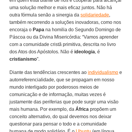
em quem está diante de nós e cooperar para alcançar
uma solução melhor e mais eficaz juntos. Não há
outra fórmula senão a sinergia da
solidariedade
,
também recorrendo a soluções inovadoras, como nos
encoraja o
Papa
na homilia do Segundo Domingo de
Páscoa ou da Divina Misericórdia: “Vamos aprender
com a comunidade cristã primitiva, descrita no livro
dos Atos dos Apóstolos. Não é
ideologia
, é
cristianismo
”.
Diante das tendências crescentes ao
individualismo
e
autorreferencialidade, que se propagam em nosso
mundo interligado por poderosos meios de
comunicação e de informação, muitas vezes é
justamente das periferias que pode surgir uma visão
mais humana. Por exemplo, da
África
propõem um
conceito alternativo, do qual devemos nos deixar
questionar para pensar o todo e a comunidade
humana de modo solidário. É o
Ubuntu
(em língua