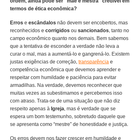
ordem, ainda pode ser “mãe e mestra” credível em
termos de ética econômica?
Erros
e
escândalos
não devem ser encobertos, mas
reconhecidos e
corrigidos
ou
sancionados
, tanto no
campo econômico quanto nos demais. Bem sabemos
que a tentativa de esconder a verdade não leva a
curar o mal, mas a aumentá-lo e gangrená-lo. Existem
justas exigências de correção,
transparência
e
competência econômica que devemos aprender e
respeitar com humildade e paciência para evitar
armadilhas. Na verdade, devemos reconhecer que
muitas vezes as subestimamos e percebemos isso
com atraso. Trata-se de uma situação que não diz
respeito apenas à
Igreja
, mas é verdade que se
espera um bom testemunho, sobretudo daquele que
se apresenta como “mestre” de honestidade e justiça.
Os erros devem nos fazer crescer em humildade e