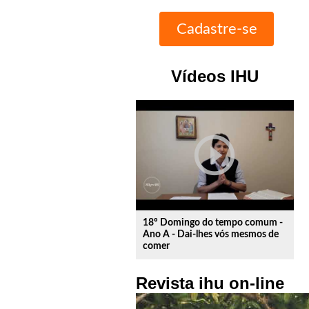
Vídeos IHU
play_circle_outline
18º Domingo do tempo comum -
Ano A - Dai-lhes vós mesmos de
comer
Revista ihu on-line