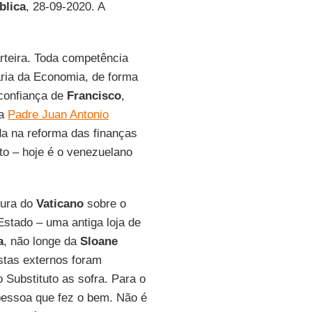
blica
, 28-09-2020. A
rteira. Toda competência
ria da Economia, de forma
 confiança de
Francisco
,
ta
Padre Juan Antonio
a na reforma das finanças
to – hoje é o venezuelano
tura do
Vaticano
sobre o
stado – uma antiga loja de
a
, não longe da
Sloane
stas externos foram
 Substituto as sofra. Para o
essoa que fez o bem. Não é