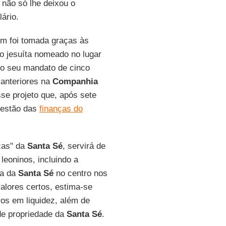
 não só lhe deixou o
ário.
 foi tomada graças às
 o jesuíta nomeado no lugar
 do seu mandato de cinco
anteriores na
Companhia
se projeto que, após sete
 gestão das
finanças do
ças" da
Santa Sé
, servirá de
leoninos, incluindo a
ia da
Santa Sé
no centro nos
alores certos, estima-se
ros em liquidez, além de
 de propriedade da
Santa Sé
.