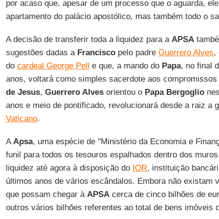
por acaso que, apesar de um processo que o aguarda, ele
apartamento do palácio apostólico, mas também todo o sal
A decisão de transferir toda a liquidez para a
APSA
também
sugestões dadas a
Francisco
pelo padre
Guerrero Alves
,
do
cardeal George Pell
e que, a mando do
Papa
, no final
anos, voltará como simples sacerdote aos compromissos 
de Jesus
,
Guerrero Alves
orientou o
Papa Bergoglio
nes
anos e meio de pontificado, revolucionará desde a raiz a
Vaticano
.
A
Apsa
, uma espécie de "Ministério da Economia e Finan
funil para todos os tesouros espalhados dentro dos muros 
liquidez até agora à disposição do
IOR
, instituição bancár
últimos anos de vários escândalos. Embora não existam v
que possam chegar à
APSA
cerca de cinco bilhões de eu
outros vários bilhões referentes ao total de bens imóveis