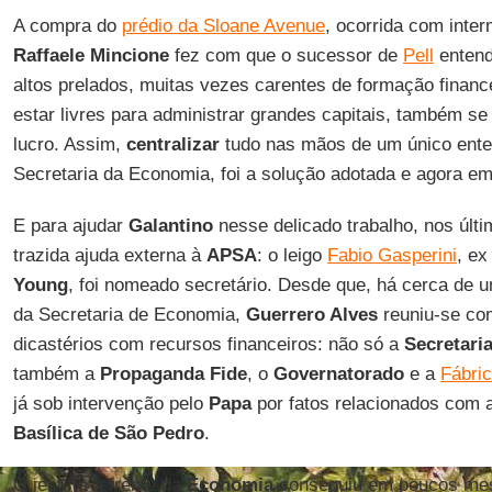
A compra do
prédio da Sloane Avenue
, ocorrida com inter
Raffaele Mincione
fez com que o sucessor de
Pell
entend
altos prelados, muitas vezes carentes de formação finan
estar livres para administrar grandes capitais, também se
lucro. Assim,
centralizar
tudo nas mãos de um único ente
Secretaria da Economia, foi a solução adotada e agora em
E para ajudar
Galantino
nesse delicado trabalho, nos úl
trazida ajuda externa à
APSA
: o leigo
Fabio Gasperini
, ex
Young
, foi nomeado secretário. Desde que, há cerca de u
da Secretaria de Economia,
Guerrero Alves
reuniu-se co
dicastérios com recursos financeiros: não só a
Secretari
também a
Propaganda Fide
, o
Governatorado
e a
Fábri
já sob intervenção pelo
Papa
por fatos relacionados com 
Basílica de São Pedro
.
O jesuíta à frente da
Economia
conseguiu em poucos mes