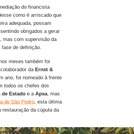
mediação do financista
esse como é arriscado que
ceira adequada, possam
 sentindo obrigados a gerar
, mas com supervisão da
 fase de definição.
timos meses também foi
 colaborador da
Ernst &
m ano, foi nomeado à frente
m todos os chefes dos
a de Estado
e a
Apsa
, mas
ca de São Pedro
, esta última
a restauração da cúpula da
es fazer o que o
cardeal