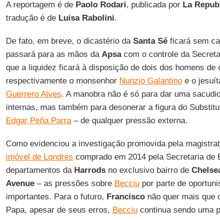
A reportagem é de
Paolo Rodari
, publicada por
La Repub
tradução é de
Luisa Rabolini
.
De fato, em breve, o dicastério da
Santa Sé
ficará sem ca
passará para as mãos da
Apsa
com o controle da Secreta
que a liquidez ficará à disposição de dois dos homens de
respectivamente o monsenhor
Nunzio Galantino
e o jesuí
Guerrero Alves
. A manobra não é só para dar uma sacudid
internas, mas também para desonerar a figura do Substitu
Edgar Peña Parra
– de qualquer pressão externa.
Como evidenciou a investigação promovida pela magistra
imóvel de Londres
comprado em 2014 pela Secretaria de E
departamentos da
Harrods
no exclusivo bairro de
Chelse
Avenue
– as pressões sobre
Becciu
por parte de oportuni
importantes. Para o futuro,
Francisco
não quer mais que o
Papa, apesar de seus erros,
Becciu
continua sendo uma p