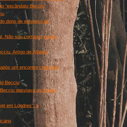
ao “escândalo Becciu”
iu
 do dono de empresa de
l. Não sou corrupto, posso
cciu. Artigo de Alberto
 após um encontro chocante
lo Becciu
 Becciu desviava os fundos
vel em Londres”: a
ticano