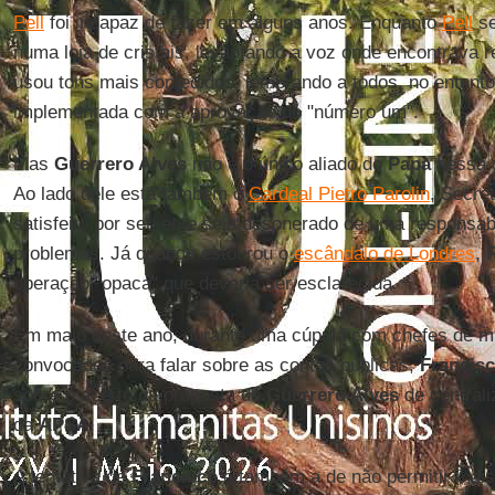
Pell
foi incapaz de fazer em alguns anos. Enquanto
Pell
se
numa loja de cristais, levantando a voz onde encontrava r
usou tons mais comedidos, lembrando a todos, no entanto
implementada com a aprovação do "número um".
Mas
Guerrero Alves
não é o único aliado do
Papa
nessa 
Ao lado dele está também o
Cardeal Pietro Parolin
, Secre
satisfeito por seu ente seja desonerado de uma responsab
problemas. Já quando estourou o
escândalo de Londres
,
operação "opaca" que deveria ser esclarecida.
Em maio deste ano, durante uma cúpula com chefes de mi
convocados para falar sobre as contas públicas,
Francis
sobre o acerto da proposta de
Guerrero Alves
de centrali
da
APSA
.
A tentativa de
Francisco
é também a de não permitir mai