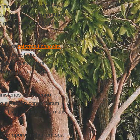
 movia como um elefante
esistências,
Guerrero Alves
, que cada sua ação era
obra de
reforma financeira
.
tário de Estado, muito
ilidade que só gera
Parolin
falou de uma
nistérios do
Vaticano
co
e
Parolin
concordaram
zar toda a liquidez nas mãos
s que
oportunistas
, em sua