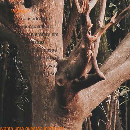
 Sé
explorando a
os. O
Vatileaks
foi lido,
 italiano, causado pela
a Igreja principalmente
lianos e se concentraram em
sse justamente essas
 ser percorrido. Mas, nesse
 volta. Aquela Secretaria de
ivos práticos – precisava ao
uas decisões – volta a ser
 levanta uma questão incômoda