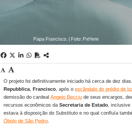
Papa Francisco. | Foto: PxHere
O projeto foi definitivamente iniciado há cerca de dez dia
Repubblica
,
Francisco
, após o
escândalo do prédio de l
demissão do cardeal
Angelo Becciu
de seus encargos, deci
recursos econômicos da
Secretaria de Estado
, inclusive
estava à disposição do Substituto e no qual confluía tamb
Óbolo de São Pedro
.