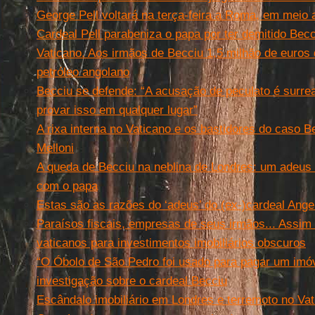
George Pell voltará na terça-feira a Roma, em meio 
Cardeal Pell parabeniza o papa por ter demitido Becc
Vaticano. Aos irmãos de Becciu 1,5 milhão de euros
petróleo angolano
Becciu se defende: “A acusação de peculato é surrea
provar isso em qualquer lugar”
A rixa interna no Vaticano e os bastidores do caso Be
Melloni
A queda de Becciu na neblina de Londres: um adeus
com o papa
Estas são as razões do ‘adeus’ do (ex-)cardeal Ange
Paraísos fiscais, empresas de seus irmãos... Assim
vaticanos para investimentos imobiliários obscuros
“O Óbolo de São Pedro foi usado para pagar um imó
investigação sobre o cardeal Becciu
Escândalo imobiliário em Londres e terremoto no Va