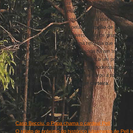
maioria italianos, coloquem as mãos no dinheiro da
Santa
ingenuidade, às vezes até a má-fé, dos cardeais e prelad
durante o último
Conclave
, como um escândalo totalmente
incompetência
, mas também pela
corrupção
de homens d
italianos. Por isso, os cardeais derrotaram os grupos ita
Bergoglio
. O mandato era o de uma reforma que elimina
lógicas. A estrada foi acidentada. E ainda há um trecho a
ínterim, a virada iniciada há dez dias marca um ponto sem
Estado que
Paulo VI
havia tornado mais poderosa por mot
seu lado um superministério que desse corpo a todas as s
um dicastério de mero serviço. E
sem carteira
.
Leia mais
Caso Becciu, o Papa chama o cardeal Pell
O relato de próximo do histórico julgamento de Pell