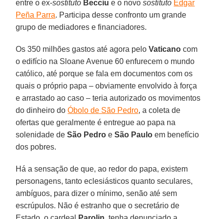
entre o ex-
sostituto
Becciu
e o novo
sostituto
Edgar
Peña Parra
. Participa desse confronto um grande
grupo de mediadores e financiadores.
Os 350 milhões gastos até agora pelo
Vaticano
com
o edifício na Sloane Avenue 60 enfurecem o mundo
católico, até porque se fala em documentos com os
quais o próprio papa – obviamente envolvido à força
e arrastado ao caso – teria autorizado os movimentos
do dinheiro do
Óbolo de São Pedro
, a coleta de
ofertas que geralmente é entregue ao papa na
solenidade de
São Pedro
e
São Paulo
em benefício
dos pobres.
Há a sensação de que, ao redor do papa, existem
personagens, tanto eclesiásticos quanto seculares,
ambíguos, para dizer o mínimo, senão até sem
escrúpulos. Não é estranho que o secretário de
Estado, o cardeal
Parolin
, tenha denunciado a