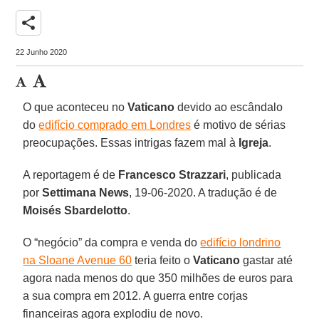
share
22 Junho 2020
O que aconteceu no
Vaticano
devido ao escândalo
do
edifício comprado em Londres
é motivo de sérias
preocupações. Essas intrigas fazem mal à
Igreja
.
A reportagem é de
Francesco Strazzari
, publicada
por
Settimana News
, 19-06-2020. A tradução é de
Moisés Sbardelotto
.
O “negócio” da compra e venda do
edifício londrino
na Sloane Avenue 60
teria feito o
Vaticano
gastar até
agora nada menos do que 350 milhões de euros para
a sua compra em 2012. A guerra entre corjas
financeiras agora explodiu de novo.