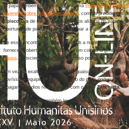
O papa também se prepara para uma
importante reunião e
fevereiro sobre a crise dos abusos
, com os presidentes 
Episcopais
de todo o mundo, que os aliados do papa de
oportunidade para
Francisco
retomar a iniciativa.
Se esse encontro se desenrolar sob a nuvem de percepç
forneceu cobertura vaticana para um colega argentino que
abuso
, conscientemente ou não, isso poderia minar seus e
Em vez de exaltar as virtudes de quaisquer iniciativas qu
novíssima equipe de comunicação do papa poderia passar
apagar incêndios relacionados com o caso
Zanchetta
.
O caso
Zanchetta
também levanta questões sobre a seri
financeiras do papa, em um momento em que a maioria do
concluído que
Francisco
, para todos os efeitos, havia des