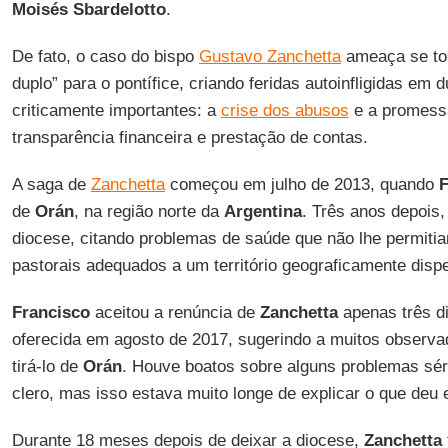
Moisés Sbardelotto
.
De fato, o caso do bispo
Gustavo Zanchetta
ameaça se tor
duplo” para o pontífice, criando feridas autoinfligidas em 
criticamente importantes: a
crise dos abusos
e a promess
transparência financeira e prestação de contas.
A saga de
Zanchetta
começou em julho de 2013, quando
F
de
Orán
, na região norte da
Argentina
. Três anos depois
diocese, citando problemas de saúde que não lhe permiti
pastorais adequados a um território geograficamente disp
Francisco
aceitou a renúncia de
Zanchetta
apenas três di
oferecida em agosto de 2017, sugerindo a muitos observ
tirá-lo de
Orán
. Houve boatos sobre alguns problemas sér
clero, mas isso estava muito longe de explicar o que deu 
Durante 18 meses depois de deixar a diocese,
Zanchetta