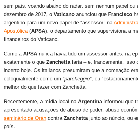
sem país, voando abaixo do radar, sem nenhum papel ou a
dezembro de 2017, o
Vaticano
anunciou que
Francisco
ha
argentino para um novo papel de “assessor” na
Administr
Apostólica
(
APSA
), o departamento que supervisiona a ma
financeiros do Vaticano.
Como a
APSA
nunca havia tido um assessor antes, na ép
exatamente o que
Zanchetta
faria – e, francamente, isso
incerto hoje. Os italianos presumiram que a nomeação era
coloquialmente como um
“parcheggio”
, ou “estacionament
melhor do que fazer com Zanchetta.
Recentemente, a mídia local na
Argentina
informou que t
apresentado acusações de abuso de poder, abuso econô
seminário de Orán
contra
Zanchetta
junto ao núncio, ou 
país.