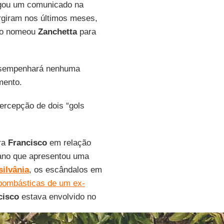
lgou um comunicado na
urgiram nos últimos meses,
do nomeou
Zanchetta
para
desempenhará nenhuma
mento.
percepção de dois “gols
ara
Francisco
em relação
 ano que apresentou uma
silvânia
, os escândalos em
bombásticas de um ex-
cisco
estava envolvido no