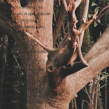
aticanas, geralmente se
do “banco vaticano”, os
de obstáculo. A operação de
VI
, e, em todo o caso,
 ativos controlados pelo
freiras, que precisam
eses e outras organizações
 do
Vaticano
, controlando
nsas propriedades
istrados pela APSA é
esse valor seja superior,
 dos anos (como o Vaticano
 não são avaliadas pelo