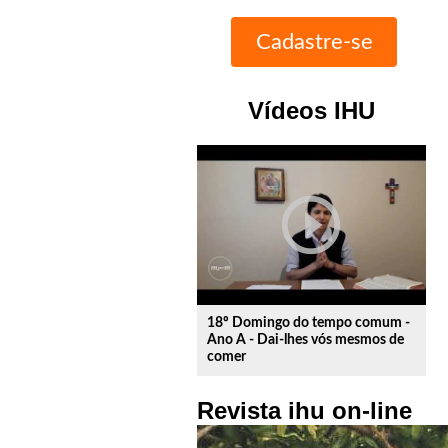
Vídeos IHU
play_circle_outline
18º Domingo do tempo comum -
Ano A - Dai-lhes vós mesmos de
comer
Revista ihu on-line