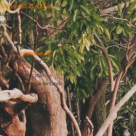
ntre os dias 21 a 24 de
das
Conferências
fenderam como uma
ões de que
Francisco
 fugia de
denúncias de
sforços para virar a página.
e os bispos discutam, a
 todo o seu tempo tentando
edade das reformas
s observadores já havia
istido.