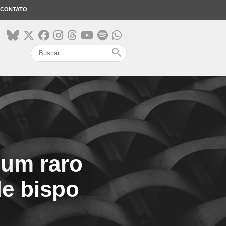
CONTATO
search
 um raro
de bispo