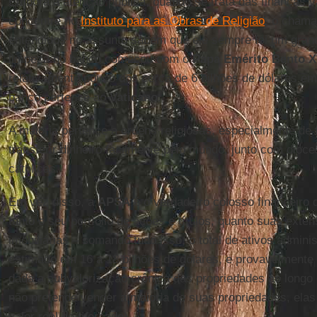
Embora a atenção pública, quando se trata das finanças v
concentre no
Instituto para as Obras de Religião
, o chama
entendidos no assunto sabem que ele sempre foi um gran
limpeza no banco começou com o
Papa Emérito Bento X
relativamente pouco dos cerca de 6 bilhões de dólares em
banco pertence ao
Vaticano
.
A maioria pertence a ordens religiosas, especialmente de 
transferir dinheiro facilmente pelo mundo, junto com dioc
católicas.
Em vez disso, a
APSA
é o verdadeiro colosso financeiro
tanto o seu portfólio de ações e títulos, quanto suas exte
imobiliárias – somando tudo isso, o total de ativos admin
estimado em 16 a 18 bilhões de dólares, e provavelmente 
dada a subvalorização crônica das propriedades ao longo
não pretende vender a maioria de suas propriedades, elas
valor real de mercado).