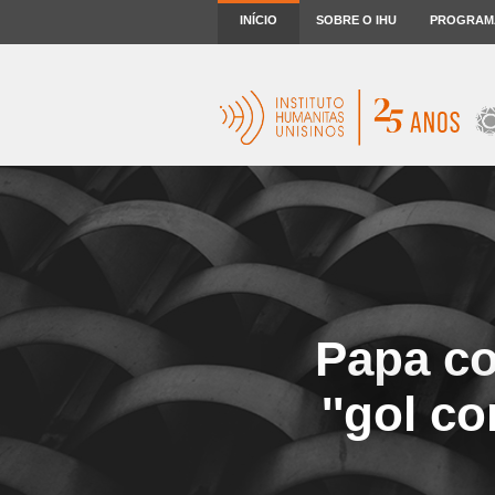
INÍCIO
SOBRE O IHU
PROGRAM
Papa co
''gol c