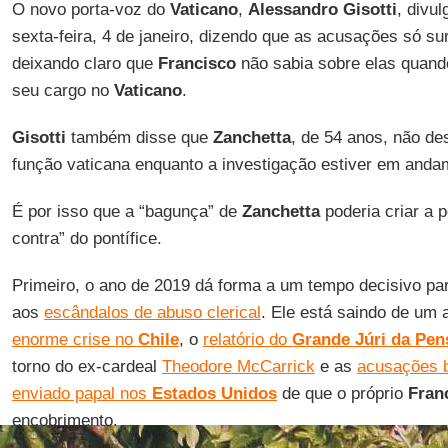
O novo porta-voz do
Vaticano
,
Alessandro Gisotti
, divu
sexta-feira, 4 de janeiro, dizendo que as acusações só s
deixando claro que
Francisco
não sabia sobre elas quan
seu cargo no
Vaticano
.
Gisotti
também disse que
Zanchetta
, de 54 anos, não 
função vaticana enquanto a investigação estiver em anda
É por isso que a “bagunça” de
Zanchetta
poderia criar a 
contra” do pontífice.
Primeiro, o ano de 2019 dá forma a um tempo decisivo p
aos
escândalos de abuso clerical
. Ele está saindo de um
enorme crise no
Chile
, o
relatório do
Grande Júri da Pen
torno do ex-cardeal
Theodore McCarrick
e as
acusações 
enviado papal nos
Estados Unidos
de que o próprio
Fran
encobrimento.