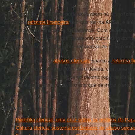
Os entendidos no assunto, portanto, sabem há muito temp
termos de
reforma financeira
tem que ser na
APSA
, e at
indicação de uma mudança fundamental. Com certeza, o 
“assessor” para a APSA, principalmente para tirá-lo da “á
realmente não é uma instigante declaração de compromi
Tanto em relação aos
abusos clericais
quanto à
reforma f
Francisco
já está abrindo 2019, sem dúvida, com uma der
duas vezes para o outro time (e no mesmo jogo, ainda por 
pontífice é que ainda é cedo, e o ano que se inicia oferec
jogo.
Leia mais
Pedofilia clerical, uma cruz sobre os ombros do Pap
Cultura clerical sustenta escândalos de abuso sexua