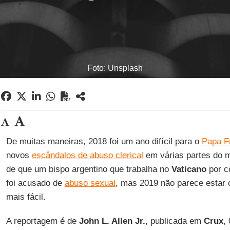
Foto: Unsplash
De muitas maneiras, 2018 foi um ano difícil para o
Papa F
novos
escândalos de abuso clerical
em várias partes do m
de que um bispo argentino que trabalha no
Vaticano
por c
foi acusado de
abuso sexual
, mas 2019 não parece esta
mais fácil.
A reportagem é de
John L. Allen Jr.
, publicada em
Crux
,