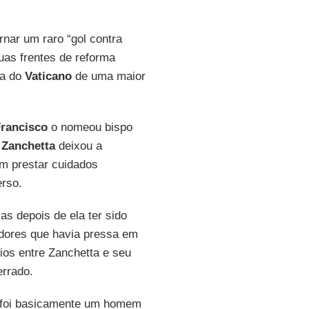
nar um raro “gol contra
duas frentes de reforma
a do
Vaticano
de uma maior
rancisco
o nomeou bispo
,
Zanchetta
deixou a
am prestar cuidados
erso.
as depois de ela ter sido
adores que havia pressa em
ios entre Zanchetta e seu
errado.
foi basicamente um homem