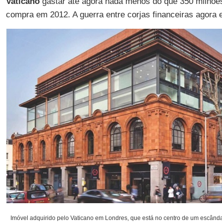
Vaticano
gastar até agora nada menos do que 350 milhões
compra em 2012. A guerra entre corjas financeiras agora 
Imóvel adquirido pelo Vaticano em Londres, que está no centro de um escânda