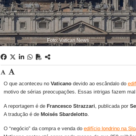
Foto: Vatican News
O que aconteceu no
Vaticano
devido ao escândalo do
edi
motivo de sérias preocupações. Essas intrigas fazem ma
A reportagem é de
Francesco Strazzari
, publicada por
Se
A tradução é de
Moisés Sbardelotto
.
O “negócio” da compra e venda do
edifício londrino na S