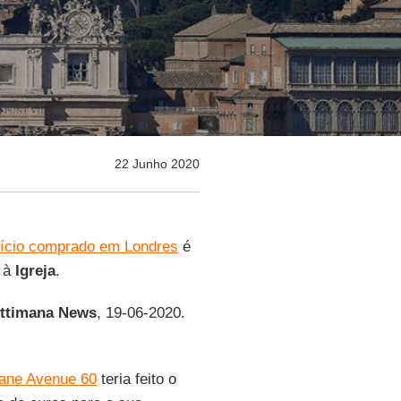
22 Junho 2020
fício comprado em Londres
é
l à
Igreja
.
ttimana News
, 19-06-2020.
loane Avenue 60
teria feito o