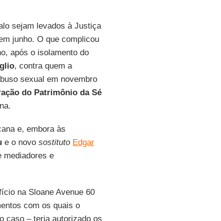
lo sejam levados à Justiça
 em junho. O que complicou
o, após o isolamento do
glio
, contra quem a
 abuso sexual em novembro
ração do Patrimônio da Sé
na.
cana e, embora às
u
e o novo
sostituto
Edgar
e mediadores e
ício na Sloane Avenue 60
mentos com os quais o
o caso – teria autorizado os