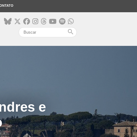
ONTATO
search
ndres e
o