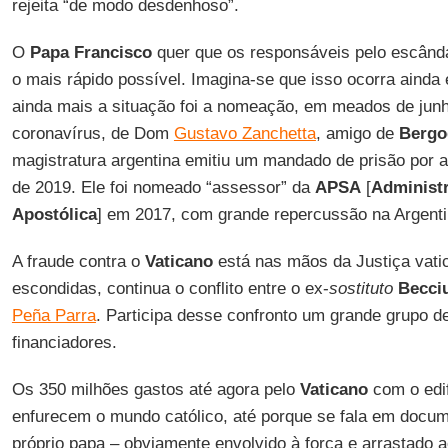
rejeita “de modo desdenhoso”.
O
Papa Francisco
quer que os responsáveis pelo escânda
o mais rápido possível. Imagina-se que isso ocorra ainda
ainda mais a situação foi a nomeação, em meados de junh
coronavírus, de Dom
Gustavo Zanchetta
, amigo de
Bergo
magistratura argentina emitiu um mandado de prisão por
de 2019. Ele foi nomeado “assessor” da
APSA
[
Administ
Apostólica
] em 2017, com grande repercussão na Argenti
A fraude contra o
Vaticano
está nas mãos da Justiça vati
escondidas, continua o conflito entre o ex-
sostituto
Becci
Peña Parra
. Participa desse confronto um grande grupo d
financiadores.
Os 350 milhões gastos até agora pelo
Vaticano
com o edif
enfurecem o mundo católico, até porque se fala em docu
próprio papa – obviamente envolvido à força e arrastado a