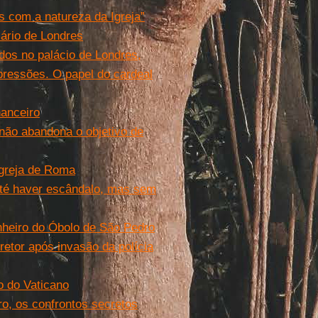
s com a natureza da Igreja”
iário de Londres
dos no palácio de Londres,
pressões. O papel do cardeal
nanceiro
 não abandona o objetivo de
Igreja de Roma
 até haver escândalo, mas sem
inheiro do Óbolo de São Pedro
retor após invasão da polícia
o do Vaticano
o, os confrontos secretos