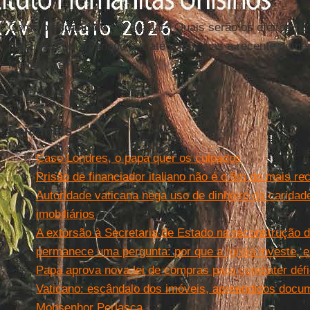
Como o
escândalo
vai acabar? Quais serão os efeitos do
papa está determinado a ir até o fim, mas a recente nom
inquietante.
Leia mais
Caso Londres, o papa quer os culpados
Prisão de financiador italiano não é o fim do mais r
Autoridade vaticana nega uso de dinheiro da carida
imobiliários
A extorsão à Secretaria de Estado na reconstrução 
permanece uma pergunta: por que a Igreja investe, 
Papa aprova nova lei de compras para combater défi
Vaticano: escândalo dos imóveis, apreendidos docu
Monsenhor Perlasca