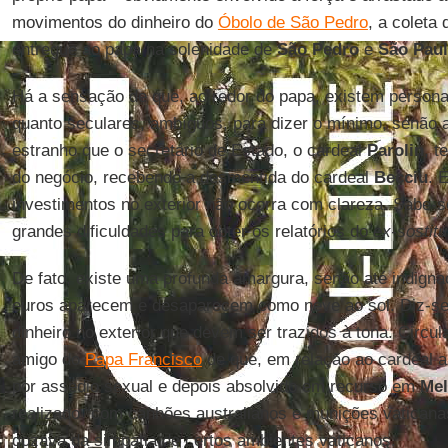
movimentos do dinheiro do
Óbolo de São Pedro
, a coleta
entregue ao papa na solenidade de
São Pedro
e
São Pau
Há a sensação de que, ao redor do papa, existem persona
quanto seculares, ambíguos, para dizer o mínimo, senão 
estranho que o secretário de Estado, o cardeal
Parolin
, t
do negócio, recebendo a desmentida do cardeal
Becciu
. 
investimentos no exterior não ocorra com clareza. Sabe-
grandes dificuldades para obter os relatórios do
ex-sostitu
De fato, existe uma profunda amargura, senão até indign
euros aparecem e desaparecem como neve ao sol. Diz-se
dinheiro no exterior que devem ser trazidos à tona. Circ
amigo do
Papa Francisco
de que, em relação ao cardeal a
por assédio sexual e depois absolvido em recurso em
Mel
realizado “com canhões australianos e munições vaticana
gozava da simpatia de certos ambientes vaticanos.