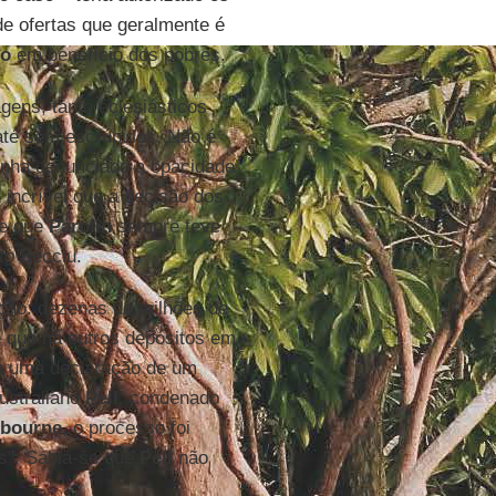
 de ofertas que geralmente é
lo
em benefício dos pobres.
gens, tanto eclesiásticos
até sem escrúpulos. Não é
enha denunciado a opacidade
É incrível que a decisão dos
se que
Parolin
sempre teve
to
Becciu.
ação: dezenas de milhões de
 que há outros depósitos em
ula uma declaração de um
ustraliano
Pell
, condenado
bourne
, o processo foi
s”. Sabia-se que
Pell
não