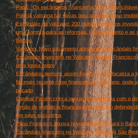
Papa: “Os escândalos financeiros são irreconciliávei
Polícia vaticana faz novas buscas sobre caso imobil
Escândalo no Vaticano: 200 milhões de euros investi
uma sombra para as reformas. O investimento e as 
Becciu
Vaticano. Novo vazamento aprofunda o escândalo fi
Escândalo financeiro no Vaticano: o Papa Francisco
uma Igreja pobre
Escândalos demais, assim Francisco deslocaliza a 
Na mais recente crise financeira do Vaticano, pode
pecado
Cardeal Parolin critica operação imobiliária com o d
Órgão de vigilância financeira do Vaticano defende di
em seus escritórios
Papa Francisco aprova novos estatutos para o Banc
Escândalo financeiro no Vaticano: Óbolo de São Pedr