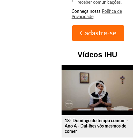
receber comunicações.
Conheça nossa
Política de
Privacidade
.
Vídeos IHU
play_circle_outline
18º Domingo do tempo comum -
Ano A - Dai-lhes vós mesmos de
comer