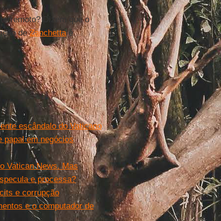
 terremoto? Dizem que o
eação de
Zanchetta
é
ecente escândalo do Vaticano
de papal em negócios
do Vatican News. Mas
especula e processa?
cits e corrupção
mentos e o computador de