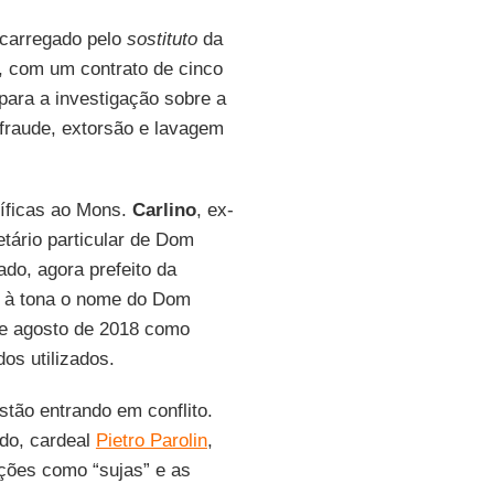
ncarregado pelo
sostituto
da
l, com um contrato de cinco
para a investigação sobre a
 fraude, extorsão e lavagem
cíficas ao Mons.
Carlino
, ex-
tário particular de Dom
do, agora prefeito da
 à tona o nome do Dom
de agosto de 2018 como
os utilizados.
tão entrando em conflito.
ado, cardeal
Pietro Parolin
,
ações como “sujas” e as