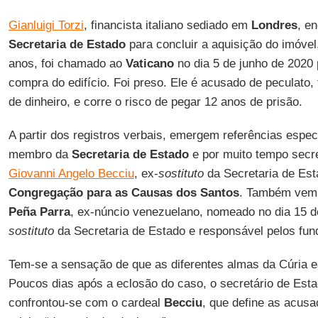
Gianluigi Torzi
, financista italiano sediado em
Londres
, e
Secretaria de Estado
para concluir a aquisição do imóve
anos, foi chamado ao
Vaticano
no dia 5 de junho de 2020 
compra do edifício. Foi preso. Ele é acusado de peculato,
de dinheiro, e corre o risco de pegar 12 anos de prisão.
A partir dos registros verbais, emergem referências espe
membro da
Secretaria de Estado
e por muito tempo secre
Giovanni Angelo Becciu
, ex-
sostituto
da Secretaria de Esta
Congregação para as Causas dos Santos
. Também vem
Peña Parra
, ex-núncio venezuelano, nomeado no dia 15 
sostituto
da Secretaria de Estado e responsável pelos fund
Tem-se a sensação de que as diferentes almas da Cúria es
Poucos dias após a eclosão do caso, o secretário de Est
confrontou-se com o cardeal
Becciu
, que define as acus