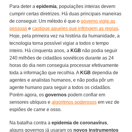
Para deter a
epidemia
, populações inteiras devem
cumprir certas diretrizes. Há duas principais maneiras
de conseguir. Um método é que o
governo vigie as
pessoas
e
castigue aqueles que infringem as regras
.
Hoje, pela primeira vez na história da humanidade, a
tecnologia torna possível vigiar a todos o tempo
inteiro. Há cinquenta anos, a
KGB
não podia seguir
240 milhões de cidadãos soviéticos durante as 24
horas do dia nem conseguia processar efetivamente
toda a informação que recolhia. A
KGB
dependia de
agentes e analistas humanos, e não podia pôr um
agente humano para seguir a todos os cidadãos.
Porém agora, os
governos
podem confiar em
sensores ubíquos e
algoritmos poderosos
em vez de
espiões de carne e osso.
Na batalha contra a
epidemia de coronavírus
,
alguns governos já usaram os
novos instrumentos