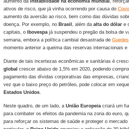
aumento da
instabilidade na economia mundial
, reforç
ativos de risco, que já vinha ocorrendo por causa do
Covi
aumento da aversão ao risco, bem como das dúvidas sob
doença. Por exemplo, no
Brasil
, além da
alta do dólar
e 
capitais, o
Ibovespa
já suspendeu o pregão da bolsa de v
semana, embora a política cambial desastrada de
Guedes
momento anterior a queima das reservas internacionais e
Diante de tais incertezas econômicas e sanitárias é cresc
global
crescer abaixo de 1,5% em 2020, podendo compro
pagamento das dívidas corporativas das empresas, criand
vez que o baixo preço do petróleo, pode colocar em xequ
Estados Unidos
.
Neste quadro, de um lado, a
União Europeia
criará um fu
para combater os efeitos da pandemia na zona do euro, qu
para reforçar os sistemas de saúde e proteger o mercado