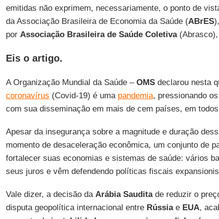
emitidas não exprimem, necessariamente, o ponto de vis
da Associação Brasileira de Economia da Saúde (
ABrES
)
por
Associação Brasileira de Saúde Coletiva
(Abrasco),
Eis o artigo.
A Organização Mundial da Saúde –
OMS
declarou nesta qu
coronavírus
(Covid-19) é uma
pandemia
, pressionando o
com sua disseminação em mais de cem países, em todos 
Apesar da insegurança sobre a magnitude e duração des
momento de desaceleração econômica, um conjunto de pa
fortalecer suas economias e sistemas de saúde: vários ba
seus juros e vêm defendendo políticas fiscais expansionis
Vale dizer, a decisão da
Arábia Saudita
de reduzir o pre
disputa geopolítica internacional entre
Rússia
e
EUA
, aca