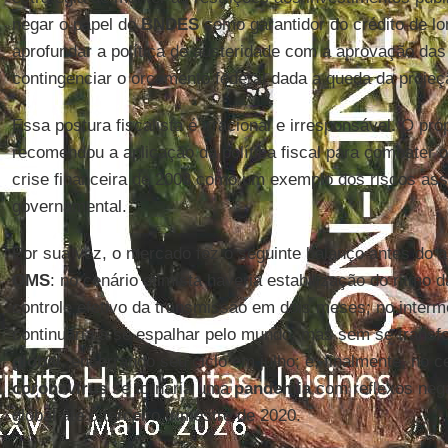
negar o papel do
BNDES
como garantidor do crédito de l
aprofundar a política de austeridade com a aprovação das
contingenciar o orçamento federal dada a queda da proje
Essa postura fiscalista é irracional e irresponsável. O pró
recomendou a aplicação da política fiscal para combater 
crise financeira de 2008 como um exemplo dos riscos asso
governamental.
Por sua vez, o mercado fez o seguinte balanço antes do 
OMS
: no cenário otimista haveria estabilização do ritmo 
controle efetivo da transmissão em dois meses; no interm
continuaria a se espalhar pelo mundo, mas sem se trans
global
, encerrando seu ciclo em julho; e, finalmente, no c
coronavírus
se tornaria uma
pandemia
com reflexos neg
global até o terceiro trimestre de 2020.