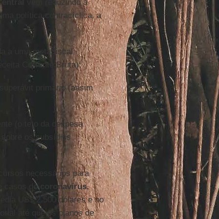
entral
vem reduzindo a
ma política contracíclica, a
a a uma meta fiscal
ceita Corrente Bruta);
 superávit primário (assim
te (o teto da despesa
o sobre os subsídios
ecursos necessários para
de casos do
coronavírus
.
dia US$ 2.500 dólares e no
orial até que os planos de