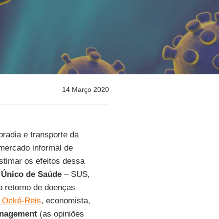
14 Março 2020
adia e transporte da
mercado informal de
stimar os efeitos dessa
 Único de Saúde
– SUS,
o retorno de doenças
s Ocké-Reis
, economista,
anagement
(as opiniões