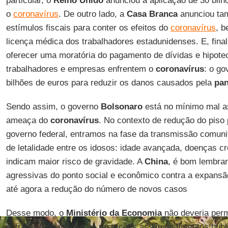
particular, o
Reino Unido
anunciou a aplicação de 30 bilhõ
o
coronavírus
. De outro lado, a
Casa Branca
anunciou ta
estímulos fiscais para conter os efeitos do
coronavírus
, 
licença médica dos trabalhadores estadunidenses. E, fina
oferecer uma moratória do pagamento de dívidas e hipotec
trabalhadores e empresas enfrentem o
coronavírus
: o go
bilhões de euros para reduzir os danos causados pela
pa
Sendo assim, o governo
Bolsonaro
está no mínimo mal a
ameaça do
coronavírus
. No contexto de redução do piso 
governo federal, entramos na fase da transmissão comunit
de letalidade entre os idosos: idade avançada, doenças cr
indicam maior risco de gravidade. A
China
, é bom lembrar
agressivas do ponto social e econômico contra a expansã
até agora a redução do número de novos casos
Desse modo, o
Ministério da Economia
não deveria perm
estratégia de manter as restrições aos investimentos públ