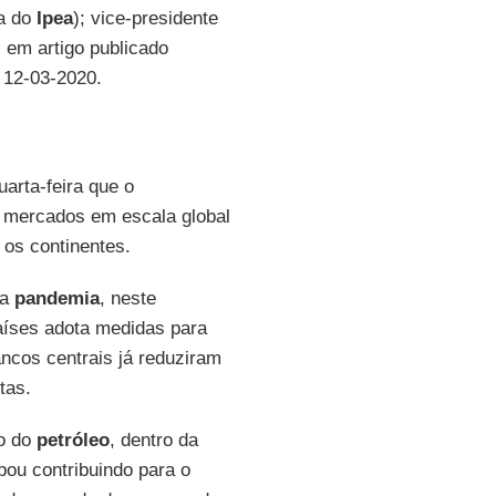
ta do
Ipea
); vice-presidente
, em artigo publicado
 12-03-2020.
arta-feira que o
s mercados em escala global
os continentes.
sa
pandemia
, neste
íses adota medidas para
ncos centrais já reduziram
tas.
ço do
petróleo
, dentro da
bou contribuindo para o