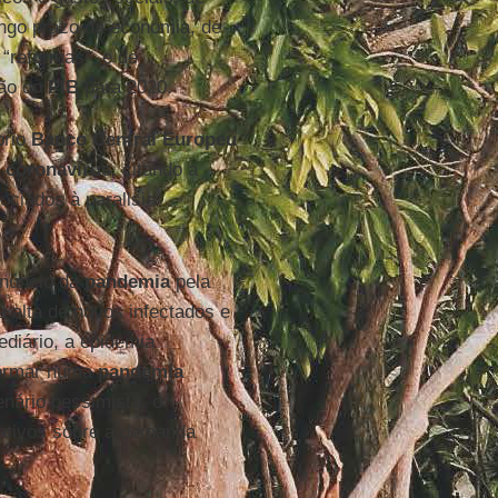
ongo prazo da economia, de
 “reformas”, e de
ção do
PIB
para 2020.
prio
Banco Central Europeu
o
coronavírus
, citando a
ciados à paralisia
anúncio da
pandemia
pela
da alta de novos infectados e
ediário, a epidemia
formar numa
pandemia
enário pessimista, o
ativos sobre a demanda