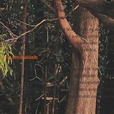
Devemos nos prevenir para evitar o quadro sofrido até ag
Coréia do Sul
e mesmo os
Estados Unidos
e não podemo
ditadura civil-militar tratou a meningite a jogando para deb
Dada a estagnação da economia brasileira e as altas tax
precisa de alguma forma responder a esses cenários supe
(Emenda Constitucional 95), para retomar o crescimento
arrecadação e mitigar os efeitos desta pandemia, no cont
e da desigualdade
.
A rigor, os investimentos públicos e os gastos sociais de
efetividade, ou seja, pelo seu efeito multiplicador na cade
produzido na sociedade e não apenas pelos efeitos fiscais
primário. Desta óptica, a abertura de crédito extraordinári
mas, ao menos, vai na contramão do absurdo contingenci
tesouro.