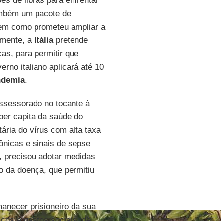
es de libras para enfrentar
mbém um pacote de
bem como prometeu ampliar a
lmente, a
Itália
pretende
as, para permitir que
verno italiano aplicará até 10
ndemia
.
ssessorado no tocante à
per capita da saúde do
ária do vírus com alta taxa
ônicas e sinais de sepse
, precisou adotar medidas
o da doença, que permitiu
anecer prisioneiro da sua
icos e gastos sociais, de