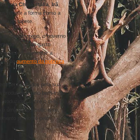
ora pela
China
,
Itália
,
Irã
,
s repetir a forma como a
aixo do tapete.
as de desemprego, o governo
rando o teto do gasto
 econômico, aumentar a
exto do
aumento da pobreza
vem ser avaliados pela sua
ia produtiva e pelo bem-estar
 produzidos sobre o déficit
o é uma ação insuficiente,
amento proposto pelo