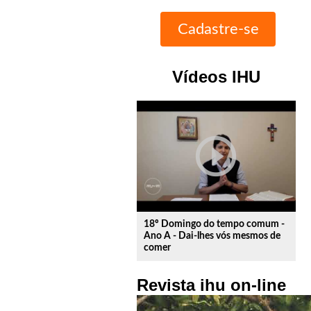
Vídeos IHU
play_circle_outline
18º Domingo do tempo comum -
Ano A - Dai-lhes vós mesmos de
comer
Revista ihu on-line