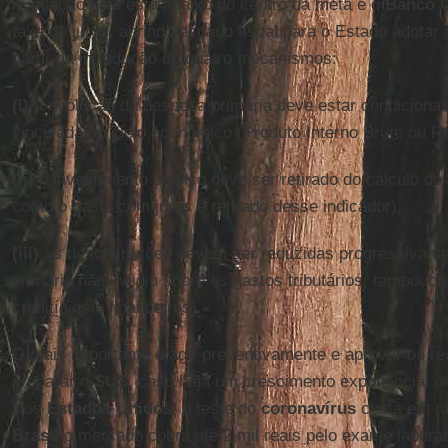
A inflação hoje está abaixo do centro da meta e o
Banco C
taxa de juros, abrindo espaço fiscal para o Estado adotar u
partir da introdução de quatro mecanismos:
(i)
a evolução da despesa primária deve estar condicionad
vinculada ao ciclo econômico (Produto Interno Bruto ou Re
(ii)
o investimento público deve ser retirado do cálculo do
como o gasto com juros é retirado desse indicador);
(iii)
as desonerações devem ser reduzidas progressivamen
primária não incidiu sobre os gastos tributários, tampouc
creditícios e financeiros).
O mais importante é agir preventivamente e aprovar os r
preparar o
SUS
, caso haja um crescimento exponencial 
Nos
Estados
Unidos
, o teste do
coronavírus
custa em mé
Brasil
o mercado cobra até 2 mil reais pelo exame laborat