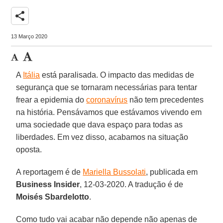
share
13 Março 2020
A
Itália
está paralisada. O impacto das medidas de
segurança que se tornaram necessárias para tentar
frear a epidemia do
coronavírus
não tem precedentes
na história. Pensávamos que estávamos vivendo em
uma sociedade que dava espaço para todas as
liberdades. Em vez disso, acabamos na situação
oposta.
A reportagem é de
Mariella Bussolati
, publicada em
Business Insider
, 12-03-2020. A tradução é de
Moisés Sbardelotto
.
Como tudo vai acabar não depende não apenas de