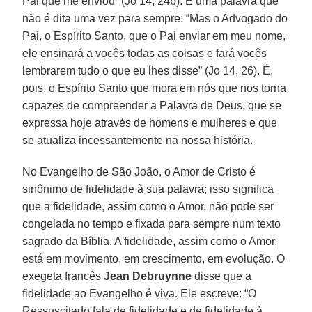
Pai que me enviou” (Jo 14, 24b). É uma palavra que
não é dita uma vez para sempre: “Mas o Advogado do
Pai, o Espírito Santo, que o Pai enviar em meu nome,
ele ensinará a vocês todas as coisas e fará vocês
lembrarem tudo o que eu lhes disse” (Jo 14, 26). É,
pois, o Espírito Santo que mora em nós que nos torna
capazes de compreender a Palavra de Deus, que se
expressa hoje através de homens e mulheres e que
se atualiza incessantemente na nossa história.
No Evangelho de São João, o Amor de Cristo é
sinônimo de fidelidade à sua palavra; isso significa
que a fidelidade, assim como o Amor, não pode ser
congelada no tempo e fixada para sempre num texto
sagrado da Bíblia. A fidelidade, assim como o Amor,
está em movimento, em crescimento, em evolução. O
exegeta francês
Jean Debruynne
disse que a
fidelidade ao Evangelho é viva. Ele escreve: “O
Ressuscitado fala de fidelidade e de fidelidade à