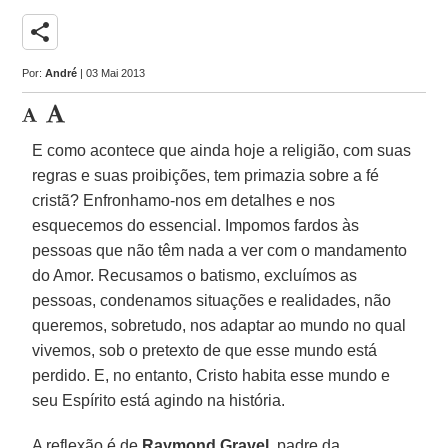
share
Por:
André
| 03 Mai 2013
E como acontece que ainda hoje a religião, com suas
regras e suas proibições, tem primazia sobre a fé
cristã? Enfronhamo-nos em detalhes e nos
esquecemos do essencial. Impomos fardos às
pessoas que não têm nada a ver com o mandamento
do Amor. Recusamos o batismo, excluímos as
pessoas, condenamos situações e realidades, não
queremos, sobretudo, nos adaptar ao mundo no qual
vivemos, sob o pretexto de que esse mundo está
perdido. E, no entanto, Cristo habita esse mundo e
seu Espírito está agindo na história.
A reflexão é de
Raymond Gravel
, padre da