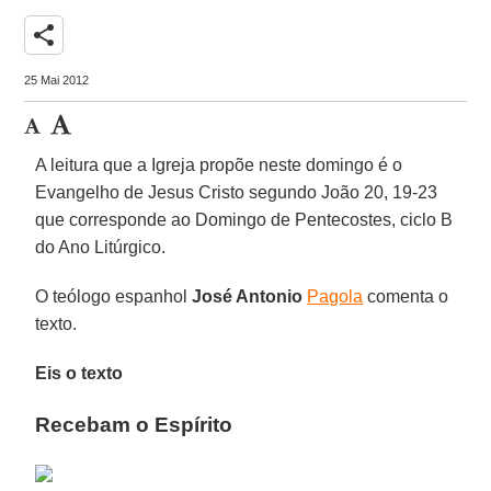
share
25 Mai 2012
A leitura que a Igreja propõe neste domingo é o
Evangelho de Jesus Cristo segundo João 20, 19-23
que corresponde ao Domingo de Pentecostes, ciclo B
do Ano Litúrgico.
O teólogo espanhol
José Antonio
Pagola
comenta o
texto.
Eis o texto
Recebam o Espírito