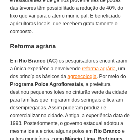
e restaurantes e de galhos provenientes de podas
das árvores têm possibilitado a redução de 40% do
lixo que vai para o aterro municipal. E beneficiado
agricultoras locais, que recebem gratuitamente o
composto.
Reforma agrária
Em
Rio Branco
(
AC
) os pesquisadores encontraram
a única experiência envolvendo
reforma agrária
, um
dos princípios básicos da
agroecologia
. Por meio do
Programa Polos Agroflorestais
, a prefeitura
destinou pequenos lotes no cinturão verde da cidade
para famílias que migraram dos seringais e ficaram
desempregadas. Assim puderam produzir e
comercializar na cidade. Antiga, a experiência data de
1993. Posteriormente, o governo estadual adotou a
mesma ideia e criou alguns polos em
Rio Branco
e
outros municípios, como
Mâncio Lima
,
Rodrigues