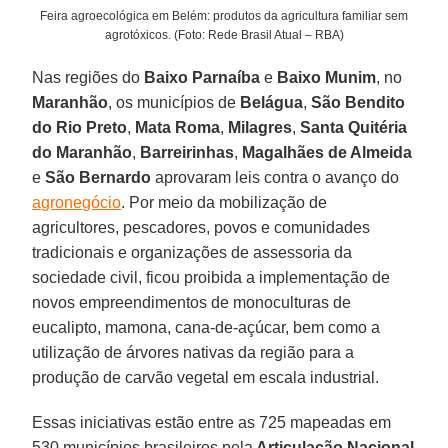
Feira agroecológica em Belém: produtos da agricultura familiar sem
agrotóxicos. (Foto: Rede Brasil Atual – RBA)
Nas regiões do
Baixo Parnaíba
e
Baixo Munim
, no
Maranhão
, os municípios de
Belágua
,
São Bendito
do Rio Preto
,
Mata Roma
,
Milagres
,
Santa Quitéria
do Maranhão
,
Barreirinhas
,
Magalhães de Almeida
e
São Bernardo
aprovaram leis contra o avanço do
agronegócio
. Por meio da mobilização de
agricultores, pescadores, povos e comunidades
tradicionais e organizações de assessoria da
sociedade civil, ficou proibida a implementação de
novos empreendimentos de monoculturas de
eucalipto, mamona, cana-de-açúcar, bem como a
utilização de árvores nativas da região para a
produção de carvão vegetal em escala industrial.
Essas iniciativas estão entre as 725 mapeadas em
530 municípios brasileiros pela
Articulação Nacional