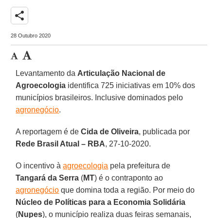
share
28 Outubro 2020
Levantamento da
Articulação Nacional de
Agroecologia
identifica 725 iniciativas em 10% dos
municípios brasileiros. Inclusive dominados pelo
agronegócio
.
A reportagem é de
Cida de Oliveira
, publicada por
Rede Brasil Atual – RBA
, 27-10-2020.
O incentivo à
agroecologia
pela prefeitura de
Tangará da Serra
(
MT
) é o contraponto ao
agronegócio
que domina toda a região. Por meio do
Núcleo de Políticas para a Economia Solidária
(
Nupes
), o município realiza duas feiras semanais,