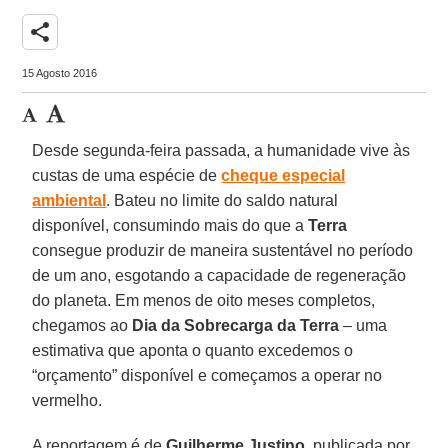
share
15 Agosto 2016
Desde segunda-feira passada, a humanidade vive às
custas de uma espécie de
cheque especial
ambiental
. Bateu no limite do saldo natural
disponível, consumindo mais do que a
Terra
consegue produzir de maneira sustentável no período
de um ano, esgotando a capacidade de regeneração
do planeta. Em menos de oito meses completos,
chegamos ao
Dia da Sobrecarga da Terra
– uma
estimativa que aponta o quanto excedemos o
“orçamento” disponível e começamos a operar no
vermelho.
A reportagem é de
Guilherme Justino
, publicada por