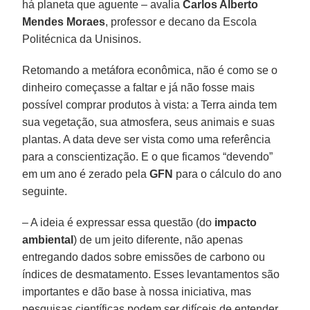
há planeta que aguente – avalia
Carlos Alberto
Mendes Moraes
, professor e decano da Escola
Politécnica da Unisinos.
Retomando a metáfora econômica, não é como se o
dinheiro começasse a faltar e já não fosse mais
possível comprar produtos à vista: a Terra ainda tem
sua vegetação, sua atmosfera, seus animais e suas
plantas. A data deve ser vista como uma referência
para a conscientização. E o que ficamos “devendo”
em um ano é zerado pela
GFN
para o cálculo do ano
seguinte.
– A ideia é expressar essa questão (do
impacto
ambiental
) de um jeito diferente, não apenas
entregando dados sobre emissões de carbono ou
índices de desmatamento. Esses levantamentos são
importantes e dão base à nossa iniciativa, mas
pesquisas científicas podem ser difíceis de entender.