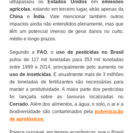
ultrapassou os
Estados Unidos
em
emissões
agrícolas
, estando em terceiro lugar, atrás apenas da
China
e
Índia
. Vale mencionar também outros
impactos ainda não entendidos plenamente, mas que
têm um potencial imenso de gerar danos no curto,
médio e longo prazos.
Segundo a
FAO
, o
uso de pesticidas no Brasil
pulou de 117 mil toneladas para 353 mil toneladas
entre 1999 e 2014, principalmente pelo aumento no
uso de inseticidas
. E anualmente mais de 3 milhões
de toneladas de fertilizantes são necessárias para
manter a produtividade. A maior parte dos pesticidas
foi lançada sobre as lavouras localizadas no
Cerrado
. Além dos alimentos, a água, o solo, o ar e a
biodiversidade são contaminados pela
pulverização
de agrotóxicos
.
Parece razoável, em termos econômicos, que o Brasil