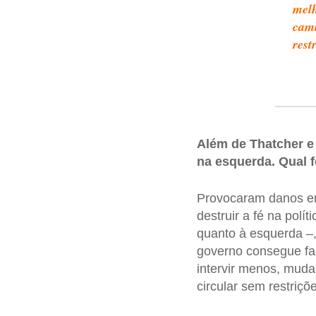
melh
camb
rest
Além de Thatcher e 
na esquerda. Qual f
Provocaram danos em
destruir a fé na polí
quanto à esquerda –,
governo consegue faz
intervir menos, mudar
circular sem restriç