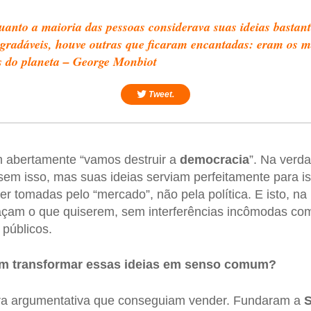
anto a maioria das pessoas considerava suas ideias bastant
gradáveis, houve outras que ficaram encantadas: eram os m
s do planeta – George Monbiot
Tweet.
 abertamente “vamos destruir a
democracia
”. Na verd
em isso, mas suas ideias serviam perfeitamente para is
r tomadas pelo “mercado”, não pela política. E isto, na p
façam o que quiserem, sem interferências incômodas com
 públicos.
m transformar essas ideias em senso comum?
ra argumentativa que conseguiam vender. Fundaram a
S