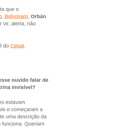
ta que o
p
,
Bolsonaro
,
Orbán
vir, alerta, não
 é do
Cepat
.
sse ouvido falar de
ina invisível?
res estavam
tulo e começaram a
te uma descrição da
o funciona. Queriam