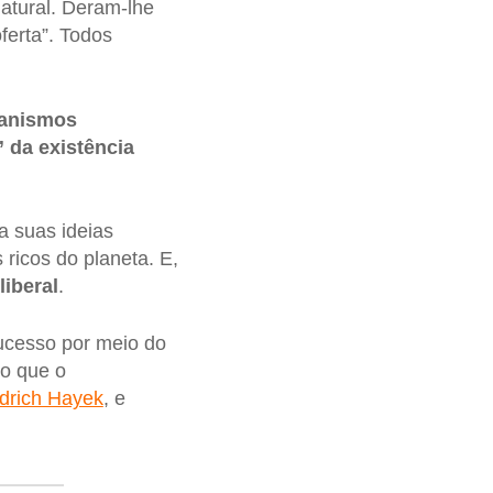
natural. Deram-lhe
ferta”. Todos
canismos
 da existência
a suas ideias
ricos do planeta. E,
iberal
.
ucesso por meio do
ão que o
edrich Hayek
, e