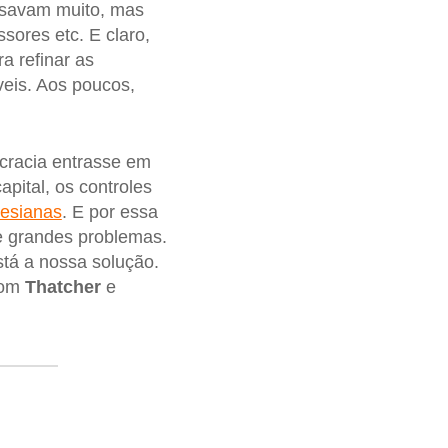
savam muito, mas
sores etc. E claro,
a refinar as
veis. Aos poucos,
cracia entrasse em
apital, os controles
nesianas
. E por essa
ve grandes problemas.
stá a nossa solução.
com
Thatcher
e