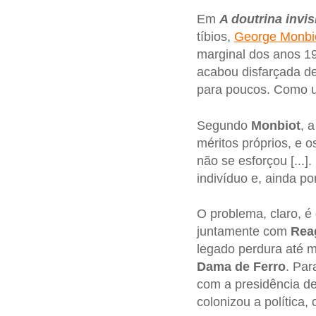
Em
A doutrina invis
tíbios,
George Monbi
marginal dos anos 19
acabou disfarçada de 
para poucos. Como u
Segundo
Monbiot
, 
méritos próprios, e 
não se esforçou [...]
indivíduo e, ainda p
O problema, claro, é
juntamente com
Rea
legado perdura até
Dama de Ferro
. Pa
com a presidência d
colonizou a política