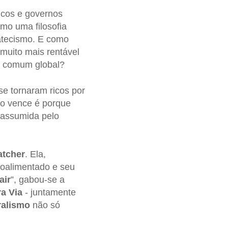
 ricos e governos
mo uma filosofia
atecismo. E como
 muito mais rentável
o comum global?
se tornaram ricos por
ão vence é porque
 assumida pelo
atcher
. Ela,
oalimentado e seu
air
”, gabou-se a
ra Via
- juntamente
ralismo
não só