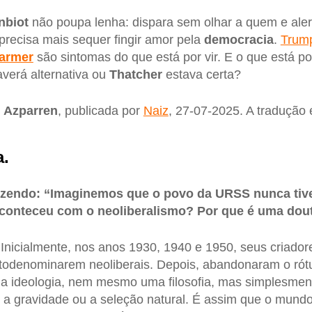
nbiot
não poupa lenha: dispara sem olhar a quem e aler
recisa mais sequer fingir amor pela
democracia
.
Trum
tarmer
são sintomas do que está por vir. E o que está por 
verá alternativa ou
Thatcher
estava certa?
i Azparren
, publicada por
Naiz
, 27-07-2025. A tradução
a.
izendo: “Imaginemos que o povo da URSS nunca tive
conteceu com o neoliberalismo? Por que é uma doutr
 Inicialmente, nos anos 1930, 1940 e 1950, seus criado
todenominarem neoliberais. Depois, abandonaram o ró
ma ideologia, nem mesmo uma filosofia, mas simplesmen
 a gravidade ou a seleção natural. É assim que o mund