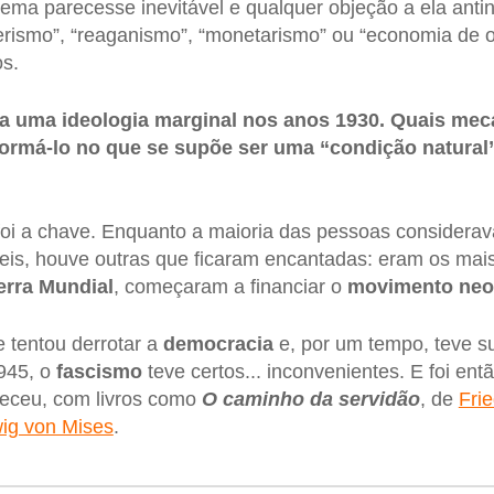
rema parecesse inevitável e qualquer objeção a ela anti
ismo”, “reaganismo”, “monetarismo” ou “economia de o
s.
ra uma ideologia marginal nos anos 1930. Quais me
ormá-lo no que se supõe ser uma “condição natural”
 foi a chave. Enquanto a maioria das pessoas considerav
is, houve outras que ficaram encantadas: eram os mais 
rra Mundial
, começaram a financiar o
movimento neol
 tentou derrotar a
democracia
e, por um tempo, teve s
945, o
fascismo
teve certos... inconvenientes. E foi ent
eceu, com livros como
O caminho da servidão
, de
Fri
ig von Mises
.