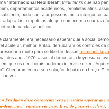
uma “
Internacional Neoliberal
”:
think tanks
que não pen
em, departamentos acadêmicos, jornalistas afins, asses
suficiente, pode contratar pessoas muito inteligentes par
, adaptá-las e repeti-las até que comecem a soar razoá
etrando na classe política.
e claramente: era necessário esperar que a social-demo
el acelerar, melhor. Então, derrubaram os controles de c
 pressionou muito para se libertar dessas
restrições key
final dos anos 1970, a social-democracia keynesiana te
 em que os neoliberais puderam intervir e dizer: “Aqui e
iva”. Chegaram com a sua solução debaixo do braço. E 
 sua vez.
on Friedman disse claramente: era necessário esperar que a
al-democracia entrasse em crise. E sendo possível acelerar,