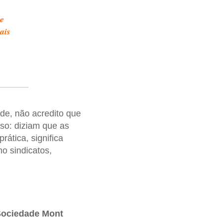
e
ais
ade, não acredito que
so: diziam que as
rática, significa
o sindicatos,
ociedade Mont