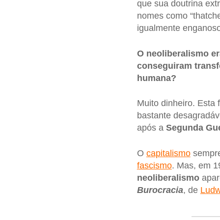
que sua doutrina ext
nomes como “thatcher
igualmente enganoso
O neoliberalismo e
conseguiram transf
humana?
Muito dinheiro. Esta
bastante desagradáve
após a
Segunda Gue
O
capitalismo
sempre
fascismo
. Mas, em 1
neoliberalismo
apar
Burocracia
, de
Ludw