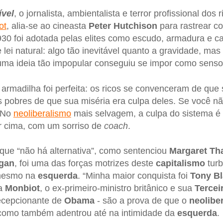
ível
, o jornalista, ambientalista e terror profissional dos
ot
, alia-se ao cineasta
Peter Hutchison
para rastrear co
30 foi adotada pelas elites como escudo, armadura e c
lei natural: algo tão inevitável quanto a gravidade, mas
ma ideia tão impopular conseguiu se impor como sens
a armadilha foi perfeita: os ricos se convenceram de que 
os pobres de que sua miséria era culpa deles. Se você n
. No
neoliberalismo
mais selvagem, a culpa do sistema é
or cima, com um sorriso de
coach
.
 que “não há alternativa”, como sentenciou
Margaret Th
gan
, foi uma das forças motrizes deste
capitalismo
turb
 mesmo na
esquerda
. “Minha maior conquista foi
Tony Bl
ra
Monbiot
, o ex-primeiro-ministro britânico e sua
Tercei
ecepcionante de
Obama
- são a prova de que o
neolibe
, como também adentrou até na intimidade da
esquerda
.