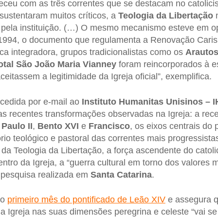
teceu com as três correntes que se destacam no catolicis
 sustentaram muitos críticos, a
Teologia da Libertação
n
 pela instituição. (…) O mesmo mecanismo esteve em 
1994, o documento que regulamenta a Renovação Caris
a integradora, grupos tradicionalistas como os
Arautos
otal
São
João
Maria
Vianney
foram reincorporados à est
ceitassem a legitimidade da Igreja oficial”, exemplifica.
ncedida por e-mail ao
Instituto Humanitas Unisinos – 
as recentes transformações observadas na Igreja: a re
Paulo II
,
Bento
XVI
e
Francisco
, os eixos centrais do
ório teológico e pastoral das correntes mais progressistas
 da Teologia da Libertação, a força ascendente do catoli
entro da Igreja, a “guerra cultural em torno dos valores m
a pesquisa realizada em
Santa
Catarina
.
 o
primeiro mês do pontificado de Leão XIV
e assegura 
 Igreja nas suas dimensões peregrina e celeste “vai s