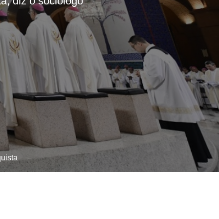
a, diz o sociólogo
uista