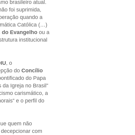
mo brasileiro atual.
ão foi suprimida,
operação quando a
mática Católica (…)
 do Evangelho
ou a
rutura institucional
IHU
, o
cepção do
Concílio
 pontificado do Papa
 da Igreja no Brasil”
cismo carismático, a
orais” e o perfil do
que quem não
e decepcionar com