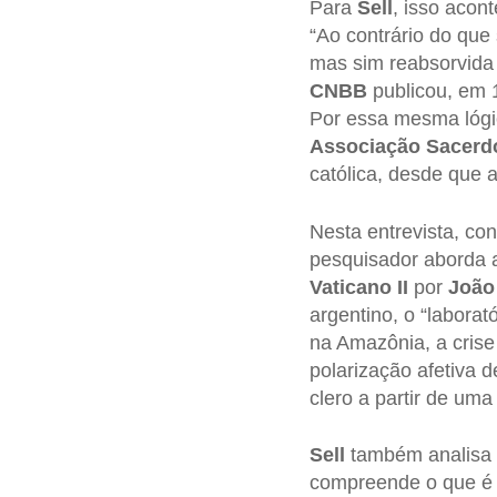
Para
Sell
, isso acon
“Ao contrário do que
mas sim reabsorvida
CNBB
publicou, em 
Por essa mesma lógic
Associação
Sacerd
católica, desde que a
Nesta entrevista, co
pesquisador aborda 
Vaticano II
por
João 
argentino, o “laborat
na Amazônia, a crise
polarização afetiva d
clero a partir de um
Sell
também analisa
compreende o que é a