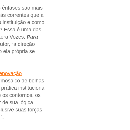
as ênfases são mais
 às correntes que a
 instituição e como
or? Essa é uma das
itora Vozes,
Para
tor, “a direção
 ela própria se
enovação
“mosaico de bolhas
rática institucional
e os contornos, os
r de sua lógica
clusive suas forças
”.