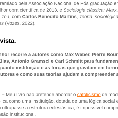
premiado pela Associação Nacional de Pós-graduação e
hor obra científica de 2013, e
Sociologia clássica: Mar
nizou, com
Carlos Benedito Martins
,
Teoria
sociológic
vas
(Vozes, 2022).
vista.
enhor recorre a autores como Max Weber, Pierre Bour
lias, Antonio Gramsci e Carl Schmitt para fundament
nquanto instituição e as forças que gravitam em torno
autores e como suas teorias ajudam a compreender 
l –
Meu livro não pretende abordar o
catolicismo
de modo
ólica como uma instituição, dotada de uma lógica social e 
 ultrapasse a estrutura eclesiástica, é impossível comp
ão institucional.