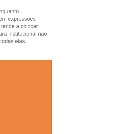
enquanto
o em expressões
a tende a colocar
ra institucional não
todas elas.