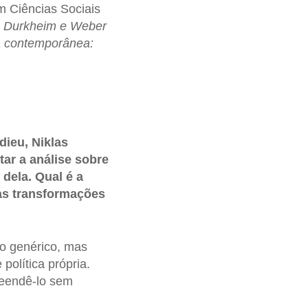
m Ciências Sociais
x, Durkheim e Weber
a contemporânea:
dieu, Niklas
ar a análise sobre
 dela. Qual é a
as transformações
 genérico, mas
política própria.
reendê-lo sem