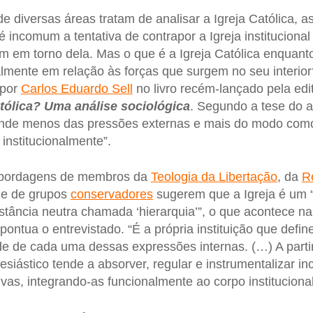
e diversas áreas tratam de analisar a Igreja Católica, 
 incomum a tentativa de contrapor a Igreja institucional
m em torno dela. Mas o que é a Igreja Católica enquanto
nalmente em relação às forças que surgem no seu interi
 por
Carlos Eduardo Sell
no livro recém-lançado pela ed
atólica? Uma análise sociológica
. Segundo a tese do au
pende menos das pressões externas e mais do modo como
institucionalmente”.
 abordagens de membros da
Teologia da Libertação
, da
R
e de grupos
conservadores
sugerem que a Igreja é um 
tância neutra chamada ‘hierarquia’”, o que acontece na p
 pontua o entrevistado. “É a própria instituição que defin
ade de cada uma dessas expressões internas. (…) A parti
lesiástico tende a absorver, regular e instrumentalizar in
ivas, integrando-as funcionalmente ao corpo institucional