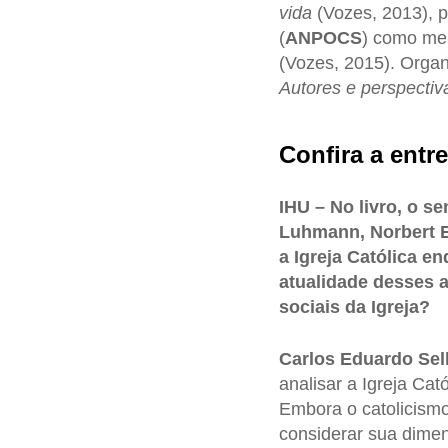
vida
(Vozes, 2013), 
(
ANPOCS
) como mel
(Vozes, 2015). Orga
Autores e perspecti
Confira a entre
IHU – No livro, o s
Luhmann, Norbert E
a Igreja Católica e
atualidade desses 
sociais da Igreja?
Carlos Eduardo Sel
analisar a Igreja Cat
Embora o catolicismo
considerar sua dimens