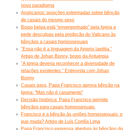
novo paradigma
Anglicanos: posições extremadas sobre bênção
de casais do mesmo sexo
Bispo belga está “envergonhado” pela Igreja e
pede desculpas pela proibição do Vaticano às
bênçãos a casais homossexuais
"Essa não é a linguagem da Amoris laetitia."
Artigo de Johan Bonny, bispo da Antuérpia
''A Igreja deveria reconhecer a diversidade de
relações existentes.'' Entrevista com Johan
Bonny
Casais gays, Papa Francisco aprova bênção na
Igreja: “Mas não é casamento”
Decisão histórica: Papa Francisco permite
bênçãos para casais homossexuais
Francisco e a bênção às uniões homossexuais: o
que muda? Artigo de Luís Corrêa Lima
Papa Francisco expressa abertura às bênçãos do