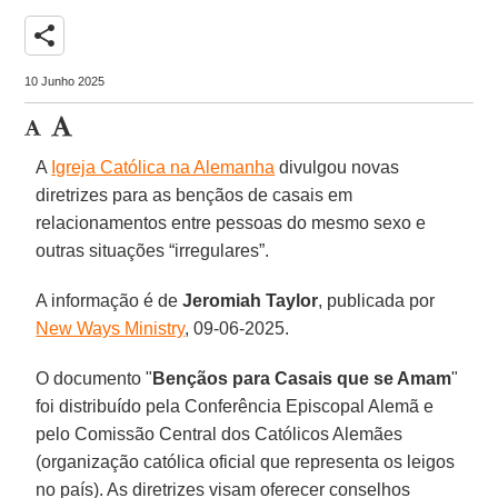
share
10 Junho 2025
A
Igreja Católica na Alemanha
divulgou novas
diretrizes para as bençãos de casais em
relacionamentos entre pessoas do mesmo sexo e
outras situações “irregulares”.
A informação é de
Jeromiah
Taylor
, publicada por
New Ways Ministry
, 09-06-2025.
O documento "
Bençãos para Casais que se Amam
"
foi distribuído pela Conferência Episcopal Alemã e
pelo Comissão Central dos Católicos Alemães
(organização católica oficial que representa os leigos
no país). As diretrizes visam oferecer conselhos