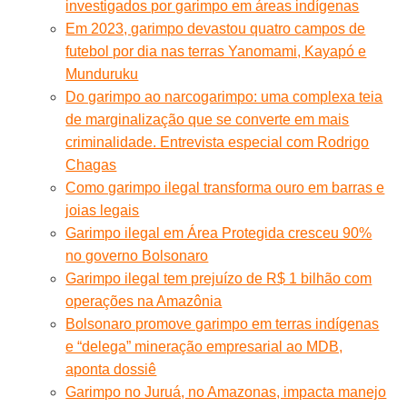
investigados por garimpo em áreas indígenas
Em 2023, garimpo devastou quatro campos de
futebol por dia nas terras Yanomami, Kayapó e
Munduruku
Do garimpo ao narcogarimpo: uma complexa teia
de marginalização que se converte em mais
criminalidade. Entrevista especial com Rodrigo
Chagas
Como garimpo ilegal transforma ouro em barras e
joias legais
Garimpo ilegal em Área Protegida cresceu 90%
no governo Bolsonaro
Garimpo ilegal tem prejuízo de R$ 1 bilhão com
operações na Amazônia
Bolsonaro promove garimpo em terras indígenas
e “delega” mineração empresarial ao MDB,
aponta dossiê
Garimpo no Juruá, no Amazonas, impacta manejo