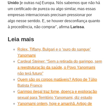
Unido
[e outras na] Europa. Nós sabemos que não há
um certificado de pureza ou algo similar, mas essas
empresas internacionais precisam pressionar por
algo nesse sentido. E, se houver desconfiança quanto
à procedência, não comprar", afirma
Larissa
.
Leia mais
Rolex, Tiffany, Bulgari e o ‘ouro do sangue’
Yanomami
Cardeal Steiner: “Sem a retirada do garimpo, sem
a reestruturação da saúde, o Povo Yanomami
não terá futuro”
Quem são os corpos matáveis? Artigo de Túlio
Batista Franco
Garimpo ilegal traz fome, doença e exploração
sexual para Território Yanomami, diz estudo
Yanomami ontem, hoje e amanhã. Artigo de