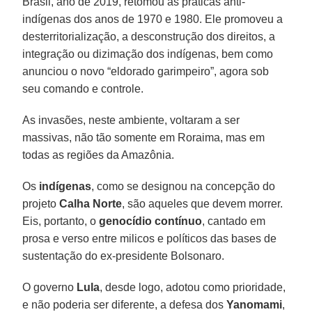
Brasil, ano de 2019, retomou as práticas anti-
indígenas dos anos de 1970 e 1980. Ele promoveu a
desterritorialização, a desconstrução dos direitos, a
integração ou dizimação dos indígenas, bem como
anunciou o novo “eldorado garimpeiro”, agora sob
seu comando e controle.
As invasões, neste ambiente, voltaram a ser
massivas, não tão somente em Roraima, mas em
todas as regiões da Amazônia.
Os
indígenas
, como se designou na concepção do
projeto
Calha Norte
, são aqueles que devem morrer.
Eis, portanto, o
genocídio
contínuo
, cantado em
prosa e verso entre milicos e políticos das bases de
sustentação do ex-presidente Bolsonaro.
O governo
Lula
, desde logo, adotou como prioridade,
e não poderia ser diferente, a defesa dos
Yanomami
,