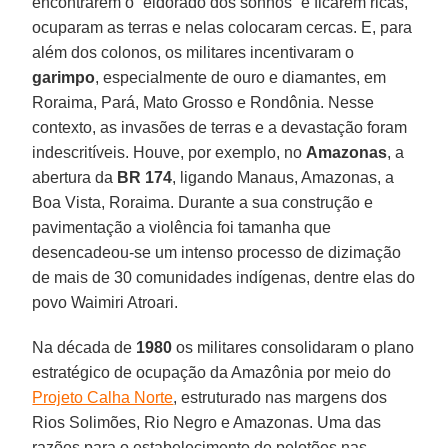
encontrarem o “eldorado dos sonhos” e ficarem ricas,
ocuparam as terras e nelas colocaram cercas. E, para
além dos colonos, os militares incentivaram o
garimpo
, especialmente de ouro e diamantes, em
Roraima, Pará, Mato Grosso e Rondônia. Nesse
contexto, as invasões de terras e a devastação foram
indescritíveis. Houve, por exemplo, no
Amazonas
, a
abertura da
BR 174
, ligando Manaus, Amazonas, a
Boa Vista, Roraima. Durante a sua construção e
pavimentação a violência foi tamanha que
desencadeou-se um intenso processo de dizimação
de mais de 30 comunidades indígenas, dentre elas do
povo Waimiri Atroari.
Na década de
1980
os militares consolidaram o plano
estratégico de ocupação da Amazônia por meio do
Projeto Calha Norte
, estruturado nas margens dos
Rios Solimões, Rio Negro e Amazonas. Uma das
razões para o estabelecimento de pelotões nas