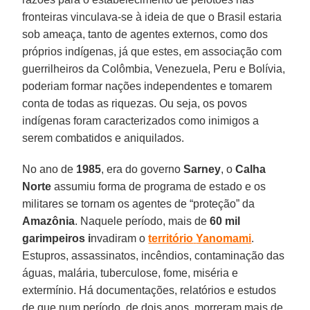
fronteiras vinculava-se à ideia de que o Brasil estaria
sob ameaça, tanto de agentes externos, como dos
próprios indígenas, já que estes, em associação com
guerrilheiros da Colômbia, Venezuela, Peru e Bolívia,
poderiam formar nações independentes e tomarem
conta de todas as riquezas. Ou seja, os povos
indígenas foram caracterizados como inimigos a
serem combatidos e aniquilados.
No ano de
1985
, era do governo
Sarney
, o
Calha
Norte
assumiu forma de programa de estado e os
militares se tornam os agentes de “proteção” da
Amazônia
. Naquele período, mais de
60 mil
garimpeiros i
nvadiram o
território
Yanomami
.
Estupros, assassinatos, incêndios, contaminação das
águas, malária, tuberculose, fome, miséria e
extermínio. Há documentações, relatórios e estudos
de que num período, de dois anos, morreram mais de