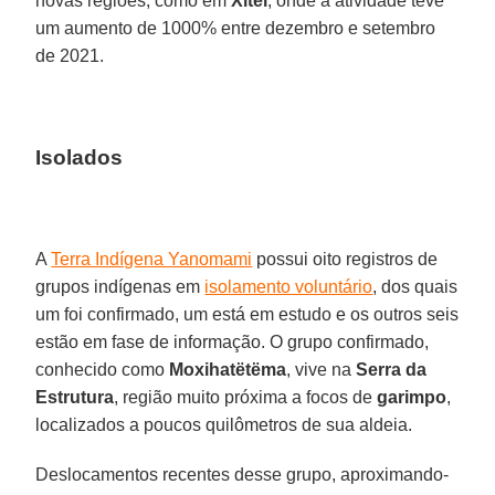
novas regiões, como em
Xitei
, onde a atividade teve
um aumento de 1000% entre dezembro e setembro
de 2021.
Isolados
A
Terra Indígena Yanomami
possui oito registros de
grupos indígenas em
isolamento voluntário
, dos quais
um foi confirmado, um está em estudo e os outros seis
estão em fase de informação. O grupo confirmado,
conhecido como
Moxihatëtëma
, vive na
Serra da
Estrutura
, região muito próxima a focos de
garimpo
,
localizados a poucos quilômetros de sua aldeia.
Deslocamentos recentes desse grupo, aproximando-