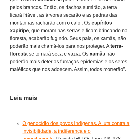
pelos brancos. Então, os riachos sumirão, a terra
ficará friável, as árvores secarão e as pedras das
montanhas racharão com o calor. Os
espíritos
xapiripë
, que moram nas serras e ficam brincando na
floresta, acabarão fugindo. Seus pais, os xamãs, não
poderão mais chamá-los para nos proteger. A
terra-
floresta
se tornará seca e vazia. Os
xamãs
não
poderão mais deter as fumaças-epidemias e os seres
maléficos que nos adoecem. Assim, todos morrerão”.
Leia mais
O genocídio dos povos indígenas. A luta contra a
invisibilidade, a indiferença e o
aniquilamento.
Revista IHU On-Line, Nº. 478