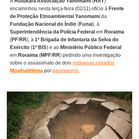
A
Hutukara Associação Yanomami
(
HAY
)
encaminhou nesta terça-feira (02/11) ofício à
Frente
de Proteção Etnoambiental Yanomami
da
Fundação Nacional do Índio
(
Funai
), à
Superintendência da Polícia Federal
em
Roraima
(
PF
/
RR
), à
1ª Brigada de Infantaria da Selva do
Exército
(
1ª BIS
) e ao
Ministério Público Federal
em
Roraima
(
MPF
/
RR
) pedindo uma investigação
sobre o assassinato de dois
indígenas isolados
Moxihatëtëma
por
garimpeiros
.