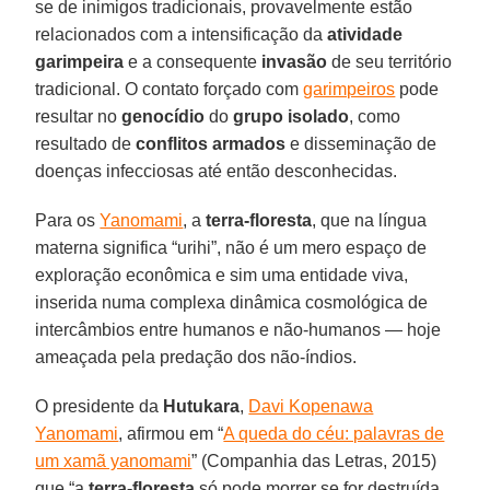
se de inimigos tradicionais, provavelmente estão
relacionados com a intensificação da
atividade
garimpeira
e a consequente
invasão
de seu território
tradicional. O contato forçado com
garimpeiros
pode
resultar no
genocídio
do
grupo isolado
, como
resultado de
conflitos armados
e disseminação de
doenças infecciosas até então desconhecidas.
Para os
Yanomami
, a
terra-floresta
, que na língua
materna significa “urihi”, não é um mero espaço de
exploração econômica e sim uma entidade viva,
inserida numa complexa dinâmica cosmológica de
intercâmbios entre humanos e não-humanos — hoje
ameaçada pela predação dos não-índios.
O presidente da
Hutukara
,
Davi Kopenawa
Yanomami
, afirmou em “
A queda do céu: palavras de
um xamã yanomami
” (Companhia das Letras, 2015)
que “a
terra-floresta
só pode morrer se for destruída