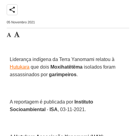
share
05 Novembro 2021
Liderança indígena da Terra Yanomami relatou à
Hutukara
que dois
Moxihatëtëma
isolados foram
assassinados por
garimpeiros
.
A reportagem é publicada por
Instituto
Socioambiental
-
ISA
, 03-11-2021.