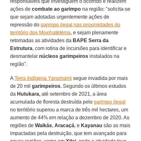
responsáveis que investiguem o ocorrido e realizem
ações de
combate ao garimpo
na região: "solicita-se
que sejam adotadas urgentemente ações de
repressão do
garimpo ilegal nas proximidades do
território dos Moxihatëtëma
, e sejam plenamente
retomadas as atividades da
BAPE Serra da
Estrutura
, com rotina de incursões para identificar e
desmantelar
núcleos garimpeiros
instalados na
região".
A
Terra Indígena Yanomami
segue invadida por mais
de 20 mil
garimpeiros
. Segundo os últimos estudos
da
Hutukara,
até setembro de 2021, a área
acumulada de floresta destruída pelo
garimpo ilegal
no território superou a marca de três mil hectares, um
aumento de 44% em relação a dezembro de 2020. As
regiões de
Waikás
,
Aracaçá
, e
Kayanau
são as mais
impactadas pela destruição, que tem avançado para