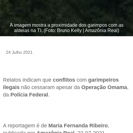
A imagem mostra a proximidade dos garimpos com as
aldeias na TI. (Foto: Bruno Kelly | Amazônia Real)
24 Julho 2021
Relatos indicam que
conflitos
com
garimpeiros
ilegais
não cessaram apesar da
Operação Omama
,
da
Polícia Federal
.
A reportagem é de
Maria Fernanda Ribeiro
,
publicada por
Amazônia Real
, 22-07-2021.