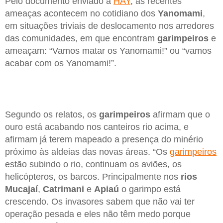
Pelo documento enviado à
HAY
, as recentes
ameaças acontecem no cotidiano dos
Yanomami
,
em situações triviais de deslocamento nos arredores
das comunidades, em que encontram
garimpeiros
e
ameaçam: “Vamos matar os Yanomami!” ou “vamos
acabar com os Yanomami!”.
Segundo os relatos, os
garimpeiros
afirmam que o
ouro está acabando nos canteiros rio acima, e
afirmam já terem mapeado a presença do minério
próximo às aldeias das novas áreas. “Os
garimpeiros
estão subindo o rio, continuam os aviões, os
helicópteros, os barcos. Principalmente nos
rios
Mucajaí
,
Catrimani
e
Apiaú
o garimpo está
crescendo. Os invasores sabem que não vai ter
operação pesada e eles não têm medo porque