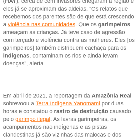
(
HAY
), cerca de cem invasores chegaram à região e
eles já se aproximam das aldeias. “Os relatos que
recebemos dos parentes são de que está crescendo
a
violência nas comunidades
. Que os
garimpeiros
ameaçam as crianças. Já teve caso de agressão
com terçado e violência contra as mulheres. Eles [os
garimpeiros] também distribuem cachaça para os
indígenas
, contaminam os rios e ainda levam
doenças”, alerta.
Em abril de 2021, a reportagem da
Amazônia Real
sobrevoou a
Terra Indígena Yanomami
por duas
horas e constatou o
rastro de destruição
causado
pelo
garimpo ilegal
. As lavras garimpeiras, os
acampamentos não indígenas e as pistas
clandestinas já são vizinhas das malocas e dos