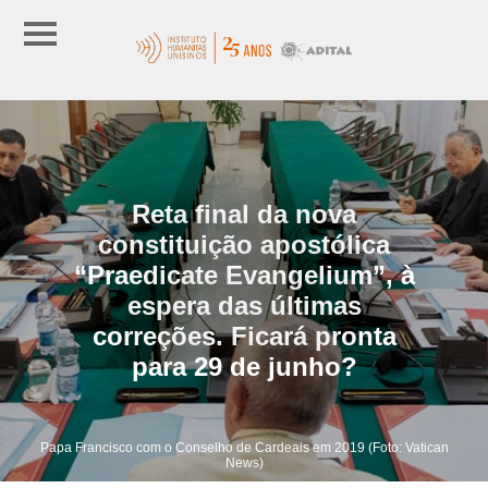
Reta final da nova
constituição apostólica
“Praedicate Evangelium”, à
espera das últimas
correções. Ficará pronta
para 29 de junho?
Papa Francisco com o Conselho de Cardeais em 2019 (Foto: Vatican
News)