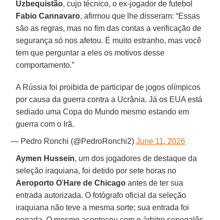
Uzbequistão
, cujo técnico, o ex-jogador de futebol
Fabio Cannavaro
, afirmou que lhe disseram: “Essas
são as regras, mas no fim das contas a verificação de
segurança só nos afetou. É muito estranho, mas você
tem que perguntar a eles os motivos desse
comportamento.”
A Rússia foi proibida de participar de jogos olímpicos
por causa da guerra contra a Ucrânia. Já os EUA está
sediado uma Copa do Mundo mesmo estando em
guerra com o Irã.
— Pedro Ronchi (@PedroRonchi2)
June 11, 2026
Aymen Hussein
, um dos jogadores de destaque da
seleção iraquiana, foi detido por sete horas no
Aeroporto O
'
Hare de Chicago
antes de ter sua
entrada autorizada. O fotógrafo oficial da seleção
iraquiana não teve a mesma sorte; sua entrada foi
negada. O mesmo aconteceu com o árbitro senegalês