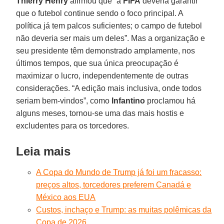
Thierry Henry
afirmou que “a
FIFA
deveria garantir
que o futebol continue sendo o foco principal. A
política já tem palcos suficientes; o campo de futebol
não deveria ser mais um deles”. Mas a organização e
seu presidente têm demonstrado amplamente, nos
últimos tempos, que sua única preocupação é
maximizar o lucro, independentemente de outras
considerações. “A edição mais inclusiva, onde todos
seriam bem-vindos”, como
Infantino
proclamou há
alguns meses, tornou-se uma das mais hostis e
excludentes para os torcedores.
Leia mais
A Copa do Mundo de Trump já foi um fracasso:
preços altos, torcedores preferem Canadá e
México aos EUA
Custos, inchaço e Trump: as muitas polêmicas da
Copa de 2026