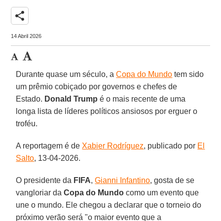
share
14 Abril 2026
Durante quase um século, a
Copa do Mundo
tem sido
um prêmio cobiçado por governos e chefes de
Estado.
Donald Trump
é o mais recente de uma
longa lista de líderes políticos ansiosos por erguer o
troféu.
A reportagem é de
Xabier Rodríguez
, publicado por
El
Salto
, 13-04-2026.
O presidente da
FIFA
,
Gianni Infantino
, gosta de se
vangloriar da
Copa do Mundo
como um evento que
une o mundo. Ele chegou a declarar que o torneio do
próximo verão será "o maior evento que a