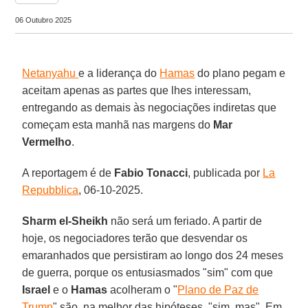
06 Outubro 2025
Netanyahu
e a liderança do
Hamas
do plano pegam e
aceitam apenas as partes que lhes interessam,
entregando as demais às negociações indiretas que
começam esta manhã nas margens do
Mar
Vermelho
.
A reportagem é de
Fabio
Tonacci
, publicada por
La
Repubblica
, 06-10-2025.
Sharm el-Sheikh
não será um feriado. A partir de
hoje, os negociadores terão que desvendar os
emaranhados que persistiram ao longo dos 24 meses
de guerra, porque os entusiasmados "sim" com que
Israel
e o
Hamas
acolheram o "
Plano de Paz de
Trump
" são, na melhor das hipóteses, "sim, mas". Em