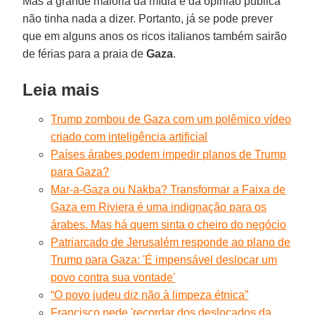
Mas a grande maioria da mídia e da opinião pública
não tinha nada a dizer. Portanto, já se pode prever
que em alguns anos os ricos italianos também sairão
de férias para a praia de
Gaza
.
Leia mais
Trump zombou de Gaza com um polêmico vídeo
criado com inteligência artificial
Países árabes podem impedir planos de Trump
para Gaza?
Mar-a-Gaza ou Nakba? Transformar a Faixa de
Gaza em Riviera é uma indignação para os
árabes. Mas há quem sinta o cheiro do negócio
Patriarcado de Jerusalém responde ao plano de
Trump para Gaza: 'É impensável deslocar um
povo contra sua vontade'
“O povo judeu diz não à limpeza étnica”
Francisco pede 'recordar dos deslocados da