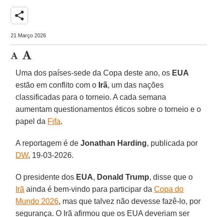
share
21 Março 2026
Uma dos países-sede da Copa deste ano, os
EUA
estão em conflito com o
Irã
, um das nações
classificadas para o torneio. A cada semana
aumentam questionamentos éticos sobre o torneio e o
papel da
Fifa
.
A reportagem é de
Jonathan Harding
, publicada por
DW
, 19-03-2026.
O presidente dos
EUA
,
Donald Trump
, disse que o
Irã
ainda é bem-vindo para participar da
Copa do
Mundo 2026
, mas que talvez não devesse fazê-lo, por
segurança. O Irã afirmou que os EUA deveriam ser