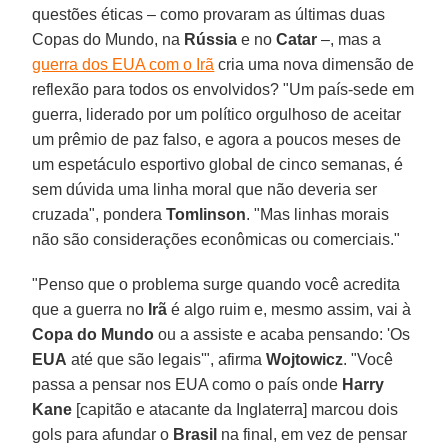
questões éticas – como provaram as últimas duas
Copas do Mundo, na
Rússia
e no
Catar
–, mas a
guerra dos EUA com o Irã
cria uma nova dimensão de
reflexão para todos os envolvidos? "Um país-sede em
guerra, liderado por um político orgulhoso de aceitar
um prêmio de paz falso, e agora a poucos meses de
um espetáculo esportivo global de cinco semanas, é
sem dúvida uma linha moral que não deveria ser
cruzada", pondera
Tomlinson
. "Mas linhas morais
não são considerações econômicas ou comerciais."
"Penso que o problema surge quando você acredita
que a guerra no
Irã
é algo ruim e, mesmo assim, vai à
Copa do Mundo
ou a assiste e acaba pensando: 'Os
EUA
até que são legais'", afirma
Wojtowicz
. "Você
passa a pensar nos EUA como o país onde
Harry
Kane
[capitão e atacante da Inglaterra] marcou dois
gols para afundar o
Brasil
na final, em vez de pensar