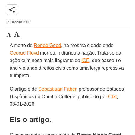
share
09 Janeiro 2026
A morte de
Renee Good
, na mesma cidade onde
George Floyd
morreu, indignou a nação. Trata-se da
ação criminosa mais flagrante do
ICE
, que passou o
ano violando direitos civis como uma força repressiva
trumpista.
O artigo é de
Sebastiaan Faber
, professor de Estudos
Hispânicos no Oberlin College, publicado por
Ctxt
,
08-01-2026.
Eis o artigo.