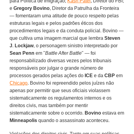
para Política de Imigração;
Kash Patel
, Diretor do FBI;
e
Gregory Bovino
, Diretor da Patrulha da Fronteira
— fomentaram uma atitude de pouco respeito pelas
estruturas legais e pelos padrões éticos dos
procedimentos legais e da conduta policial. Bovino —
que cultiva uma imagem marcial que lembra
Steven
J
.
Lockjaw
, o personagem sinistro interpretado por
Sean Penn
em "
Battle After Battle
" — foi
responsabilizado diversas vezes pelos tribunais
responsáveis ​​por julgar o grande número de
processos gerados pelas ações do
ICE
e da
CBP
em
Chicago
. Bovino foi repreendido pelos juízes não
apenas por permitir que seus oficiais violassem
sistematicamente os regulamentos internos e os
direitos civis, mas também por mentir
sistematicamente sobre o ocorrido.
Bovino
estava em
Minneapolis
quando o assassinato aconteceu.
Violações dos direitos civis. Tanto em suas políticas