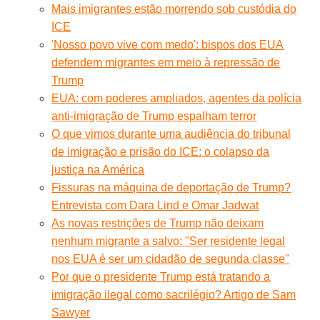
Mais imigrantes estão morrendo sob custódia do
ICE
'Nosso povo vive com medo': bispos dos EUA
defendem migrantes em meio à repressão de
Trump
EUA: com poderes ampliados, agentes da polícia
anti-imigração de Trump espalham terror
O que vimos durante uma audiência do tribunal
de imigração e prisão do ICE: o colapso da
justiça na América
Fissuras na máquina de deportação de Trump?
Entrevista com Dara Lind e Omar Jadwat
As novas restrições de Trump não deixam
nenhum migrante a salvo: "Ser residente legal
nos EUA é ser um cidadão de segunda classe"
Por que o presidente Trump está tratando a
imigração ilegal como sacrilégio? Artigo de Sam
Sawyer