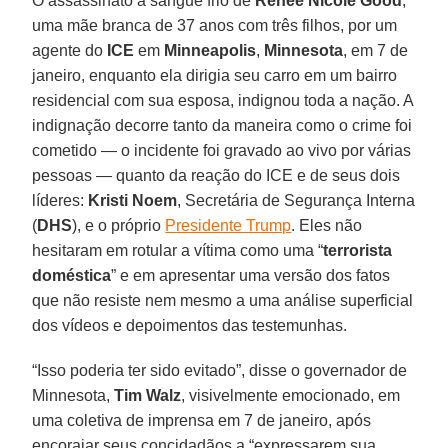
O assassinato a sangue frio de
Renee Nicole Good
,
uma mãe branca de 37 anos com três filhos, por um
agente do
ICE
em
Minneapolis
,
Minnesota
, em 7 de
janeiro, enquanto ela dirigia seu carro em um bairro
residencial com sua esposa, indignou toda a nação. A
indignação decorre tanto da maneira como o crime foi
cometido — o incidente foi gravado ao vivo por várias
pessoas — quanto da reação do ICE e de seus dois
líderes:
Kristi
Noem
, Secretária de Segurança Interna
(
DHS
), e o próprio
Presidente Trump
. Eles não
hesitaram em rotular a vítima como uma “
terrorista
doméstica
” e em apresentar uma versão dos fatos
que não resiste nem mesmo a uma análise superficial
dos vídeos e depoimentos das testemunhas.
“Isso poderia ter sido evitado”, disse o governador de
Minnesota,
Tim
Walz
, visivelmente emocionado, em
uma coletiva de imprensa em 7 de janeiro, após
encorajar seus concidadãos a “expressarem sua