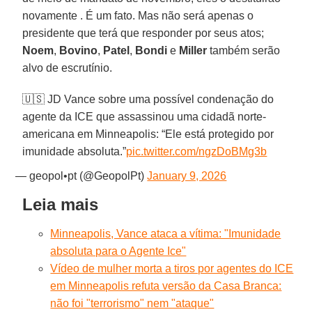
novamente . É um fato. Mas não será apenas o
presidente que terá que responder por seus atos;
Noem
,
Bovino
,
Patel
,
Bondi
e
Miller
também serão
alvo de escrutínio.
🇺🇸 JD Vance sobre uma possível condenação do
agente da ICE que assassinou uma cidadã norte-
americana em Minneapolis: “Ele está protegido por
imunidade absoluta.”
pic.twitter.com/ngzDoBMg3b
— geopol•pt (@GeopolPt)
January 9, 2026
Leia mais
Minneapolis, Vance ataca a vítima: "Imunidade
absoluta para o Agente Ice"
Vídeo de mulher morta a tiros por agentes do ICE
em Minneapolis refuta versão da Casa Branca:
não foi "terrorismo" nem "ataque"