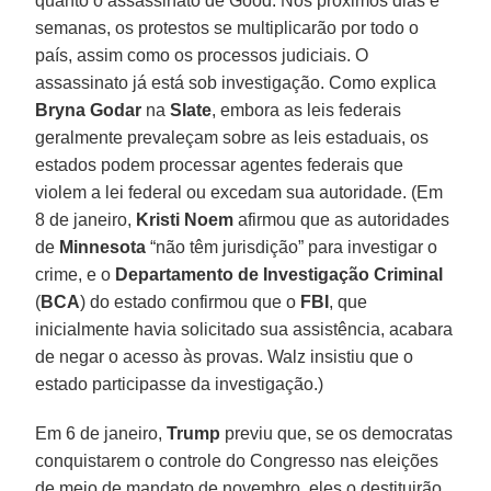
quanto o assassinato de Good. Nos próximos dias e
semanas, os protestos se multiplicarão por todo o
país, assim como os processos judiciais. O
assassinato já está sob investigação. Como explica
Bryna Godar
na
Slate
, embora as leis federais
geralmente prevaleçam sobre as leis estaduais, os
estados podem processar agentes federais que
violem a lei federal ou excedam sua autoridade. (Em
8 de janeiro,
Kristi Noem
afirmou que as autoridades
de
Minnesota
“não têm jurisdição” para investigar o
crime, e o
Departamento de Investigação Criminal
(
BCA
) do estado confirmou que o
FBI
, que
inicialmente havia solicitado sua assistência, acabara
de negar o acesso às provas. Walz insistiu que o
estado participasse da investigação.)
Em 6 de janeiro,
Trump
previu que, se os democratas
conquistarem o controle do Congresso nas eleições
de meio de mandato de novembro, eles o destituirão