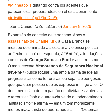
#Minneapolis
gritando contra los agentes que
parecen estar preparándose en el estacionamiento
pic.twitter.com/gu1ZboDmSg
— ZuritaCarpio (@ZuritaCarpio)
January 8, 2026
Expansão do conceito de terrorismo. Após o
assassinato de Charlie Kirk
, a Casa Branca se
mostrou determinada a associar a violência política
ao “extremismo” de esquerda, à “
Antifa
”, a fundações
como as de
George Soros
ou
Ford
e ao terrorismo.
O mais recente
Memorando de Segurança Nacional
(
NSPM
-
7
) busca rotular uma ampla gama de ideias
progressistas como terroristas, ou seja, tão perigosas
que qualquer pessoa que as expresse infringe a lei. O
documento fala de um padrão de atividades violentas
e terroristas “sob o guarda-chuva do autodenominado
'antifascismo'” e afirma — em um tom moralizante
menos macarthista do que franquista — : “Os temas