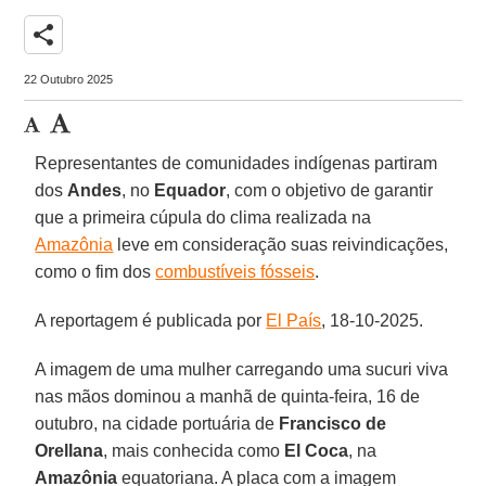
share
22 Outubro 2025
Representantes de comunidades indígenas partiram
dos
Andes
, no
Equador
, com o objetivo de garantir
que a primeira cúpula do clima realizada na
Amazônia
leve em consideração suas reivindicações,
como o fim dos
combustíveis fósseis
.
A reportagem é publicada por
El País
, 18-10-2025.
A imagem de uma mulher carregando uma sucuri viva
nas mãos dominou a manhã de quinta-feira, 16 de
outubro, na cidade portuária de
Francisco de
Orellana
, mais conhecida como
El
Coca
, na
Amazônia
equatoriana. A placa com a imagem