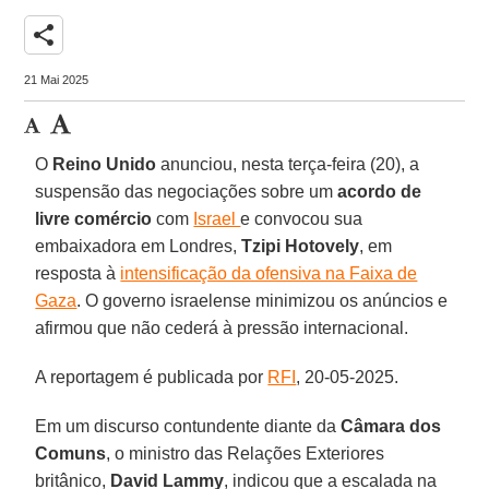
share
21 Mai 2025
O
Reino Unido
anunciou, nesta terça-feira (20), a
suspensão das negociações sobre um
acordo de
livre comércio
com
Israel
e convocou sua
embaixadora em Londres,
Tzipi Hotovely
, em
resposta à
intensificação da ofensiva na Faixa de
Gaza
. O governo israelense minimizou os anúncios e
afirmou que não cederá à pressão internacional.
A reportagem é publicada por
RFI
, 20-05-2025.
Em um discurso contundente diante da
Câmara dos
Comuns
, o ministro das Relações Exteriores
britânico,
David Lammy
, indicou que a escalada na