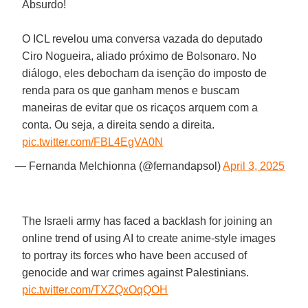
Absurdo!
O ICL revelou uma conversa vazada do deputado
Ciro Nogueira, aliado próximo de Bolsonaro. No
diálogo, eles debocham da isenção do imposto de
renda para os que ganham menos e buscam
maneiras de evitar que os ricaços arquem com a
conta. Ou seja, a direita sendo a direita.
pic.twitter.com/FBL4EgVA0N
— Fernanda Melchionna (@fernandapsol)
April 3, 2025
The Israeli army has faced a backlash for joining an
online trend of using AI to create anime-style images
to portray its forces who have been accused of
genocide and war crimes against Palestinians.
pic.twitter.com/TXZQxOqQOH