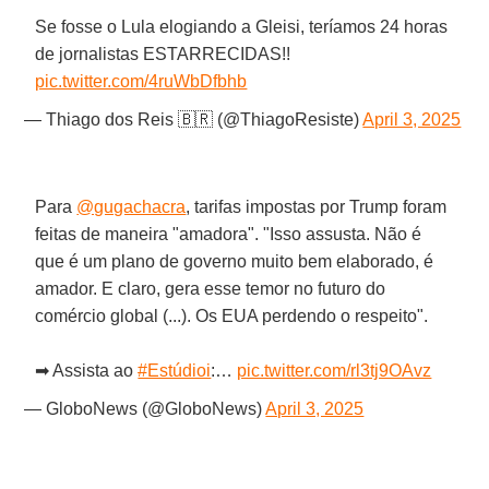
Se fosse o Lula elogiando a Gleisi, teríamos 24 horas
de jornalistas ESTARRECIDAS!!
pic.twitter.com/4ruWbDfbhb
— Thiago dos Reis 🇧🇷 (@ThiagoResiste)
April 3, 2025
Para
@gugachacra
, tarifas impostas por Trump foram
feitas de maneira "amadora". "Isso assusta. Não é
que é um plano de governo muito bem elaborado, é
amador. E claro, gera esse temor no futuro do
comércio global (...). Os EUA perdendo o respeito".
➡ Assista ao
#Estúdioi
:…
pic.twitter.com/rl3tj9OAvz
— GloboNews (@GloboNews)
April 3, 2025