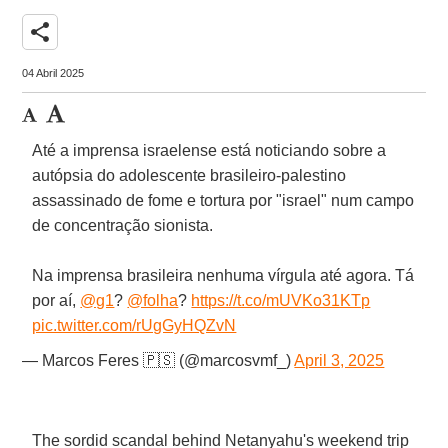
share
04 Abril 2025
Até a imprensa israelense está noticiando sobre a
autópsia do adolescente brasileiro-palestino
assassinado de fome e tortura por "israel" num campo
de concentração sionista.
Na imprensa brasileira nenhuma vírgula até agora. Tá
por aí,
@g1
?
@folha
?
https://t.co/mUVKo31KTp
pic.twitter.com/rUgGyHQZvN
— Marcos Feres 🇵🇸 (@marcosvmf_)
April 3, 2025
The sordid scandal behind Netanyahu's weekend trip