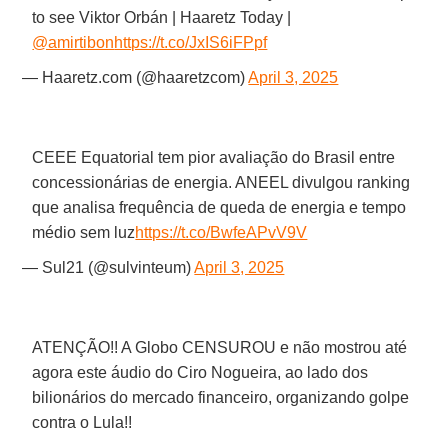
to see Viktor Orbán | Haaretz Today |
@amirtibon
https://t.co/JxIS6iFPpf
— Haaretz.com (@haaretzcom)
April 3, 2025
CEEE Equatorial tem pior avaliação do Brasil entre
concessionárias de energia. ANEEL divulgou ranking
que analisa frequência de queda de energia e tempo
médio sem luz
https://t.co/BwfeAPvV9V
— Sul21 (@sulvinteum)
April 3, 2025
ATENÇÃO!! A Globo CENSUROU e não mostrou até
agora este áudio do Ciro Nogueira, ao lado dos
bilionários do mercado financeiro, organizando golpe
contra o Lula!!