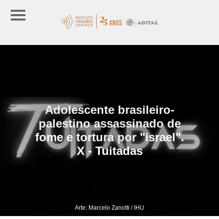
Adolescente brasileiro-
palestino assassinado de
fome e tortura por "israel".
X - Tuitadas
Arte: Marcelo Zanotti / IHU