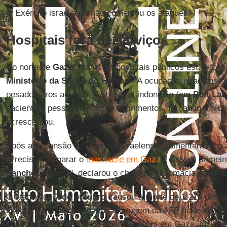
O Exército israelense não comentou os ataques.
Hospitais fora de serviço
No norte de
Gaza
, "todos os hospitais públicos estão fora
Ministério da Saúde do Hamas
. "A ocupação israelense 
pesados ​​tiros ao redor do hospital indonésio (em
Beit Lah
pacientes, pessoal médico e suprimentos, forçando o fech
acrescentou.
Após a expansão da ofensiva israelense, aumentaram os a
"Precisamos parar o
massacre em Gaza
", disse o primei
Sanchez
. "Basta", declarou o chefe da diplomacia italiana
O ataque de
7 de outubro
causou a morte de 1.218 pessoa
maioria civis, segundo uma contagem da AFP baseada em 
pessoas sequestradas, 57 permanecem em Gaza, incluind