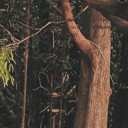
pelo exército.
As represálias israelenses já deixaram pelo menos 53.3
civis, conforme os dados mais recentes do
Ministério d
considerados confiáveis pela
ONU
.