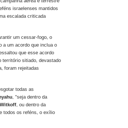
a campanha aérea e terrestre
 reféns israelenses mantidos
uma escalada criticada
rantir um cessar-fogo, o
o a um acordo que inclua o
ressaltou que esse acordo
erritório sitiado, devastado
, foram rejeitadas
esgotar todas as
nyahu
, "seja dentro da
Witkoff
, ou dentro da
e todos os reféns, o exílio