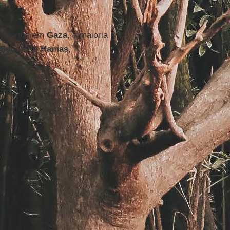
39 mortos em
Gaza
, a maioria
a Saúde do Hamas
,