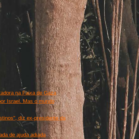
stadora na Faixa de Gaza
por Israel. Mas o mundo
stinos", diz ex-presidente da
rada de ajuda adiada