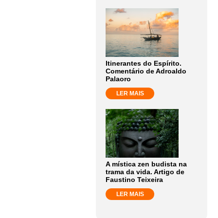
Itinerantes do Espírito.
Comentário de Adroaldo
Palaoro
LER MAIS
A mística zen budista na
trama da vida. Artigo de
Faustino Teixeira
LER MAIS