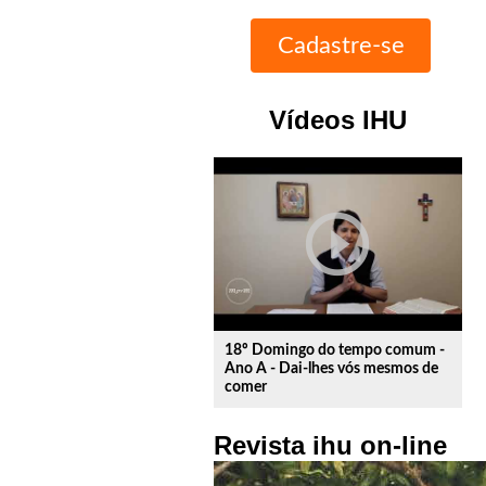
Vídeos IHU
play_circle_outline
18º Domingo do tempo comum -
Ano A - Dai-lhes vós mesmos de
comer
Revista ihu on-line