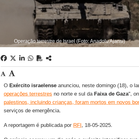
Operação terrestre de Israel (Foto: Anadolu Ajansi)
O
Exército israelense
anunciou, neste domingo (18), o l
operações terrestres
no norte e sul da
Faixa de Gaza
", o
palestinos, incluindo crianças, foram mortos em novos b
serviços de emergência.
A reportagem é publicada por
RFI
, 18-05-2025.