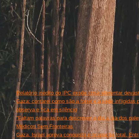
Leia mais
Relatório inédito do IPC expõe crise alimentar deva
Gaza: contarei como são a fome e a sede infligidas 
observa e fica em silêncio
"Faltam palavras para descrever o dia a dia dos pale
Médicos Sem Fronteiras
Gaza, Israel aprova conquista e ocupação total. Ent