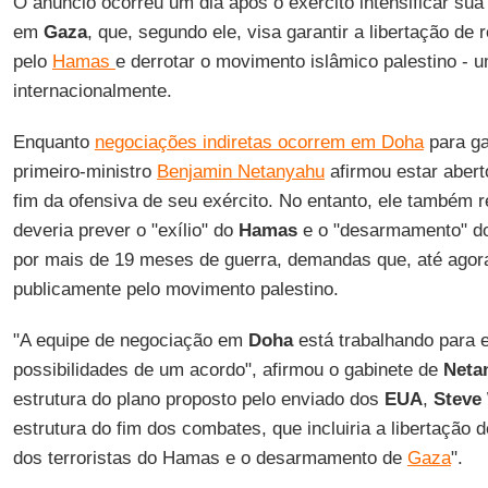
O anúncio ocorreu um dia após o exército intensificar su
em
Gaza
, que, segundo ele, visa garantir a libertação de
pelo
Hamas
e derrotar o movimento islâmico palestino - 
internacionalmente.
Enquanto
negociações indiretas ocorrem em Doha
para ga
primeiro-ministro
Benjamin Netanyahu
afirmou estar abert
fim da ofensiva de seu exército. No entanto, ele também 
deveria prever o "exílio" do
Hamas
e o "desarmamento" do t
por mais de 19 meses de guerra, demandas que, até agora
publicamente pelo movimento palestino.
"A equipe de negociação em
Doha
está trabalhando para 
possibilidades de um acordo", afirmou o gabinete de
Neta
estrutura do plano proposto pelo enviado dos
EUA
,
Steve 
estrutura do fim dos combates, que incluiria a libertação d
dos terroristas do Hamas e o desarmamento de
Gaza
".