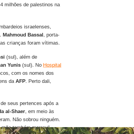
4 milhões de palestinos na
mbardeios israelenses,
".
Mahmoud Bassal
, porta-
tas crianças foram vítimas.
si
(sul), além de
an Yunis
(sul). No
Hospital
ancos, com os nomes dos
gens da
AFP
. Perto dali,
 de seus pertences após a
a al-Shaer
, em meio às
reram. Não sobrou ninguém.
a mãe também morreu".