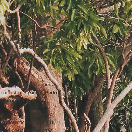
 de serviço", afirmou o
intensificou o cerco, com
ia
), impedindo a chegada de
amento do hospital",
pelos pelo fim da guerra.
ro-ministro espanhol,
Pedro
,
Antonio Tajani
.
s do lado israelense, a
dados oficiais. Das 251
o 34 declaradas mortas