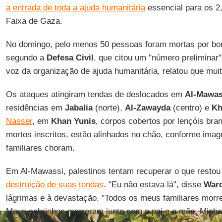
a entrada de toda a ajuda humanitária
essencial para os 2,
Faixa de Gaza.
No domingo, pelo menos 50 pessoas foram mortas por bo
segundo a
Defesa Civil
, que citou um "número preliminar
voz da organização de ajuda humanitária, relatou que mui
Os ataques atingiram tendas de deslocados em
Al-Mawas
residências em
Jabalia
(norte),
Al-Zawayda
(centro) e
Kh
Nasser
, em
Khan Yunis
, corpos cobertos por lençóis br
mortos inscritos, estão alinhados no chão, conforme ima
familiares choram.
Em Al-Mawassi, palestinos tentam recuperar o que restou
destruição de suas tendas
. "Eu não estava lá", disse
Ward
lágrimas e à devastação. "Todos os meus familiares mor
Meus sobrinhos morreram junto com o pai e a mãe. Minh