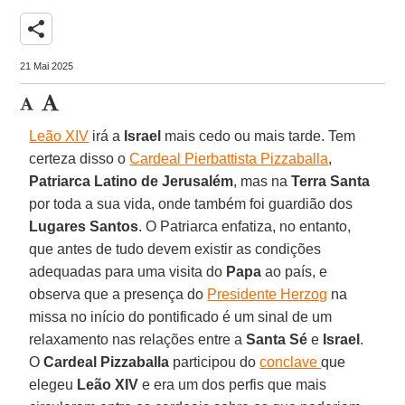
share
21 Mai 2025
Leão XIV
irá a
Israel
mais cedo ou mais tarde. Tem
certeza disso o
Cardeal Pierbattista Pizzaballa
,
Patriarca Latino de Jerusalém
, mas na
Terra Santa
por toda a sua vida, onde também foi guardião dos
Lugares Santos
. O Patriarca enfatiza, no entanto,
que antes de tudo devem existir as condições
adequadas para uma visita do
Papa
ao país, e
observa que a presença do
Presidente Herzog
na
missa no início do pontificado é um sinal de um
relaxamento nas relações entre a
Santa Sé
e
Israel
.
O
Cardeal Pizzaballa
participou do
conclave
que
elegeu
Leão XIV
e era um dos perfis que mais