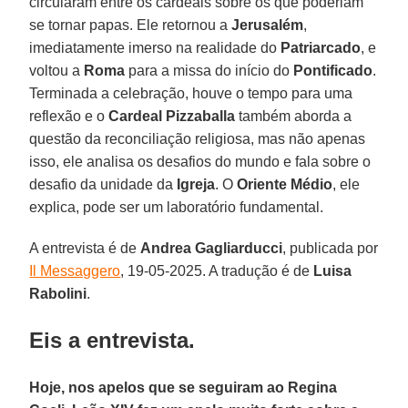
circularam entre os cardeais sobre os que poderiam
se tornar papas. Ele retornou a
Jerusalém
,
imediatamente imerso na realidade do
Patriarcado
, e
voltou a
Roma
para a missa do início do
Pontificado
.
Terminada a celebração, houve o tempo para uma
reflexão e o
Cardeal Pizzaballa
também aborda a
questão da reconciliação religiosa, mas não apenas
isso, ele analisa os desafios do mundo e fala sobre o
desafio da unidade da
Igreja
. O
Oriente Médio
, ele
explica, pode ser um laboratório fundamental.
A entrevista é de
Andrea Gagliarducci
, publicada por
Il Messaggero
, 19-05-2025. A tradução é de
Luisa
Rabolini
.
Eis a entrevista.
Hoje, nos apelos que se seguiram ao Regina