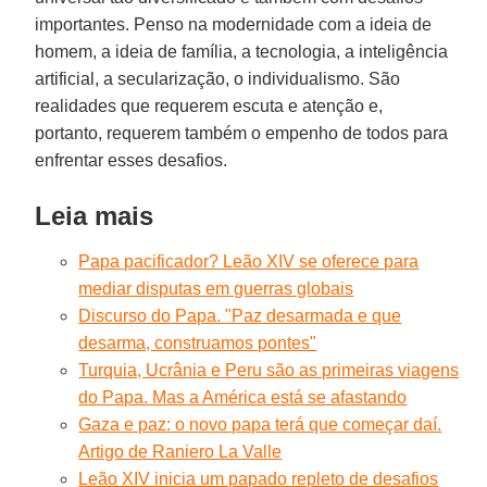
importantes. Penso na modernidade com a ideia de
homem, a ideia de família, a tecnologia, a inteligência
artificial, a secularização, o individualismo. São
realidades que requerem escuta e atenção e,
portanto, requerem também o empenho de todos para
enfrentar esses desafios.
Leia mais
Papa pacificador? Leão XIV se oferece para
mediar disputas em guerras globais
Discurso do Papa. "Paz desarmada e que
desarma, construamos pontes"
Turquia, Ucrânia e Peru são as primeiras viagens
do Papa. Mas a América está se afastando
Gaza e paz: o novo papa terá que começar daí.
Artigo de Raniero La Valle
Leão XIV inicia um papado repleto de desafios