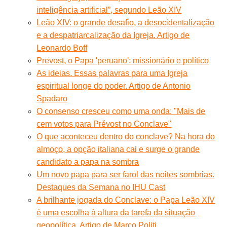
inteligência artificial”, segundo Leão XIV
Leão XIV: o grande desafio, a desocidentalização
e a despatriarcalização da Igreja. Artigo de
Leonardo Boff
Prevost, o Papa 'peruano': missionário e político
As ideias. Essas palavras para uma Igreja
espiritual longe do poder. Artigo de Antonio
Spadaro
O consenso cresceu como uma onda: "Mais de
cem votos para Prévost no Conclave"
O que aconteceu dentro do conclave? Na hora do
almoço, a opção italiana cai e surge o grande
candidato a papa na sombra
Um novo papa para ser farol das noites sombrias.
Destaques da Semana no IHU Cast
A brilhante jogada do Conclave: o Papa Leão XIV
é uma escolha à altura da tarefa da situação
geopolítica. Artigo de Marco Politi