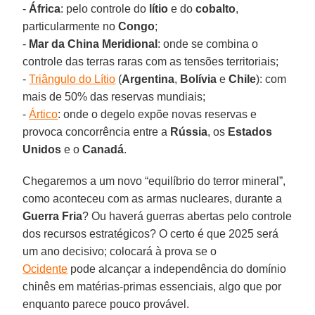
-
África
: pelo controle do
lítio
e do
cobalto
,
particularmente no
Congo
;
-
Mar da China Meridional
: onde se combina o
controle das terras raras com as tensões territoriais;
-
Triângulo do Lítio
(
Argentina
,
Bolívia
e
Chile
): com
mais de 50% das reservas mundiais;
-
Ártico
: onde o degelo expõe novas reservas e
provoca concorrência entre a
Rússia
, os
Estados
Unidos
e o
Canadá
.
Chegaremos a um novo “equilíbrio do terror mineral”,
como aconteceu com as armas nucleares, durante a
Guerra Fria
? Ou haverá guerras abertas pelo controle
dos recursos estratégicos? O certo é que 2025 será
um ano decisivo; colocará à prova se o
Ocidente
pode alcançar a independência do domínio
chinês em matérias-primas essenciais, algo que por
enquanto parece pouco provável.