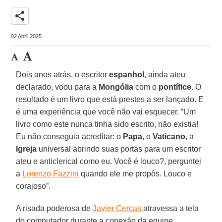
share
02 Abril 2025
Dois anos atrás, o escritor
espanhol
, ainda ateu
declarado, voou para a
Mongólia
com o
pontífice
. O
resultado é um livro que está prestes a ser lançado. E
é uma experiência que você não vai esquecer. “Um
livro como este nunca tinha sido escrito, não existia!
Eu não conseguia acreditar: o
Papa
, o
Vaticano
, a
Igreja
universal abrindo suas portas para um escritor
ateu e anticlerical como eu. Você é louco?, perguntei
a
Lorenzo Fazzini
quando ele me propôs. Louco e
corajoso”.
A risada poderosa de
Javier Cercas
atravessa a tela
do computador durante a conexão da equipe,