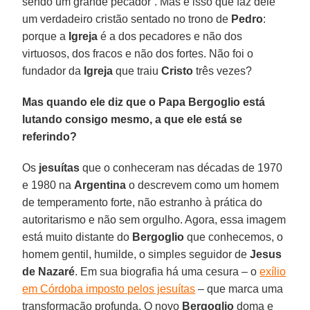
sendo um grande pecador”. Mas é isso que faz dele
um verdadeiro cristão sentado no trono de
Pedro
:
porque a
Igreja
é a dos pecadores e não dos
virtuosos, dos fracos e não dos fortes. Não foi o
fundador da
Igreja
que traiu
Cristo
três vezes?
Mas quando ele diz que o Papa Bergoglio está
lutando consigo mesmo, a que ele está se
referindo?
Os
jesuítas
que o conheceram nas décadas de 1970
e 1980 na
Argentina
o descrevem como um homem
de temperamento forte, não estranho à prática do
autoritarismo e não sem orgulho. Agora, essa imagem
está muito distante do
Bergoglio
que conhecemos, o
homem gentil, humilde, o simples seguidor de
Jesus
de Nazaré
. Em sua biografia há uma cesura – o
exílio
em Córdoba imposto pelos jesuítas
– que marca uma
transformação profunda. O novo
Bergoglio
doma e