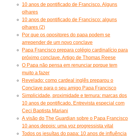
10 anos de pontificado de Francisco. Alguns
olhares
10 anos de pontificado de Francisco: alguns
olhares (2)
Por que os opositores do papa podem se
arrepender de um novo conclave
Papa Francisco prepara colégio cardinalício para
próximo conclave. Artigo de Thomas Reese
O Papa não pensa em renunciar porque tem
muito a fazer
Revelado: como cardeal inglês preparou o
Conclave para o seu amigo Papa Francisco
Simplicidade, proximidade e ternura: marcas dos
10 anos de pontificado. Entrevista especial com
Ceci Baptista Mariani
A visão do The Guardian sobre o Papa Francisco
10 anos depois: uma voz progressista vital
Todos os jesuítas do papa: 10 anos de influência