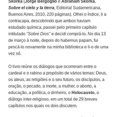
Skorka
(
Jorge Bergoglio
e
Abraham Skorka
,
Sobre el cielo y la tierra
, Editorial Sudamericana,
Buenos Aires, 2010, 220 páginas). Olhei o índice, li a
contracapa, descobrindo que ambos haviam
estudado química, passei pelo primeiro capítulo
intitulado
"Sobre Dios"
e decidi comprá-lo. No dia 13
de março à noite, depois do habemus papam, fui
pescá-lo novamente na minha biblioteca e li-o de uma
vez só.
O livro reúne os diálogos que ocorreram entre o
cardeal e o rabino a propósito de vários temas: Deus,
os ateus, as religiões e o seu futuro, os discípulos, a
oração, o pecado, a morte, a mulher, o aborto, a
educação, a política, o dinheiro, o
Holocausto
, o
diálogo inter-religioso, em um total de 29 breves
capítulos nos quais os dois discutem.