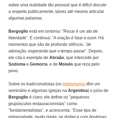
sobre uma realidade tão pessoal que é difícil discutir
a respeito publicamente, talvez até mesmo articular
algumas palavras.
Bergoglio
está em sintonia: "Rezar é um ato de
liberdade". E continua: "A oração é falar e ouvir. Há
momentos que são de profundo silêncio, ´de
adoração, esperando que o tempo passe". Depois,
ele cita o exemplo de
Abraão
, que intercede por
Sodoma
e
Gomorra
, e de
Moisés
que reza pelo
povo.
Sobre os tradicionalistas (os
lefebvrianos
têm um
seminário e algumas igrejas na
Argentina
) o juízo de
Bergoglio
é claro: ele define os "pequenos
grupúsculos restauracionistas" como
"fundamentalistas", e acrescenta: "Esse tipo de
religiosidade, muito rígida, se disfarça com doutrinas