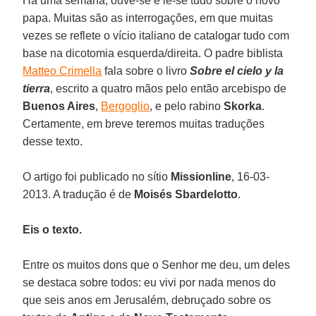
Há uma semana, ouve-se e lê-se tudo sobre o novo
papa. Muitas são as interrogações, em que muitas
vezes se reflete o vício italiano de catalogar tudo com
base na dicotomia esquerda/direita. O padre biblista
Matteo Crimella
fala sobre o livro
Sobre el cielo y la
tierra
, escrito a quatro mãos pelo então arcebispo de
Buenos Aires
,
Bergoglio
, e pelo rabino
Skorka
.
Certamente, em breve teremos muitas traduções
desse texto.
O artigo foi publicado no sítio
Missionline
, 16-03-
2013. A tradução é de
Moisés Sbardelotto
.
Eis o texto.
Entre os muitos dons que o Senhor me deu, um deles
se destaca sobre todos: eu vivi por nada menos do
que seis anos em Jerusalém, debruçado sobre os