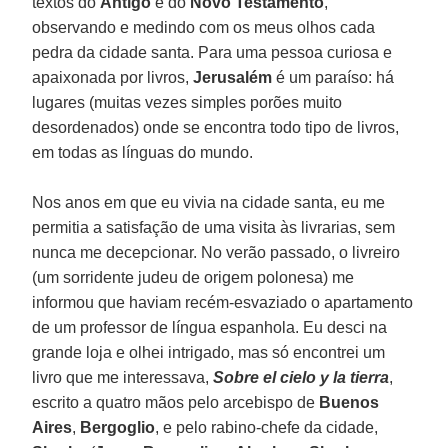
textos do
Antigo
e do
Novo Testamento
,
observando e medindo com os meus olhos cada
pedra da cidade santa. Para uma pessoa curiosa e
apaixonada por livros,
Jerusalém
é um paraíso: há
lugares (muitas vezes simples porões muito
desordenados) onde se encontra todo tipo de livros,
em todas as línguas do mundo.
Nos anos em que eu vivia na cidade santa, eu me
permitia a satisfação de uma visita às livrarias, sem
nunca me decepcionar. No verão passado, o livreiro
(um sorridente judeu de origem polonesa) me
informou que haviam recém-esvaziado o apartamento
de um professor de língua espanhola. Eu desci na
grande loja e olhei intrigado, mas só encontrei um
livro que me interessava,
Sobre el cielo y la tierra
,
escrito a quatro mãos pelo arcebispo de
Buenos
Aires
,
Bergoglio
, e pelo rabino-chefe da cidade,