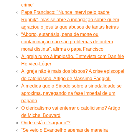
crime"
Papa Francisco: "Nunca intervi pelo padre
Rupnik", mas se abre a indagação sobre quem
agraciou o jesuíta que abusou de tantas freiras
“Aborto, eutanásia, pena de morte ou
contaminação não são problemas de ordem
moral distinta”, afirma o papa Francisco
A Igreja rumo à implosão. Entrevista com Danièle
Hervieu-Léger
A Igreja não é mais dos bispos? A crise episcopal
do catolicismo. Artigo de Massimo Faggioli
À medida que o Sínodo sobre a sinodalidade se
aproxima, navegando na fase imperial de um
papado
O clericalismo vai enterrar o catolicismo? Artigo
de Michel Bouvard
Onde está o “sagrado”?
“Se vejo o Evangelho apenas de maneira