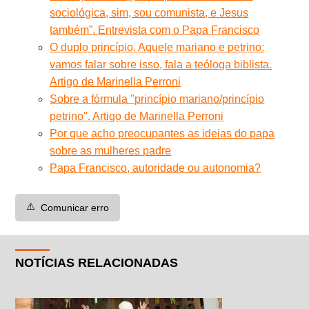
sociológica, sim, sou comunista, e Jesus
também”. Entrevista com o Papa Francisco
O duplo princípio. Aquele mariano e petrino:
vamos falar sobre isso, fala a teóloga biblista.
Artigo de Marinella Perroni
Sobre a fórmula ''princípio mariano/princípio
petrino''. Artigo de Marinella Perroni
Por que acho preocupantes as ideias do papa
sobre as mulheres padre
Papa Francisco, autoridade ou autonomia?
⚠️
Comunicar erro
NOTÍCIAS RELACIONADAS