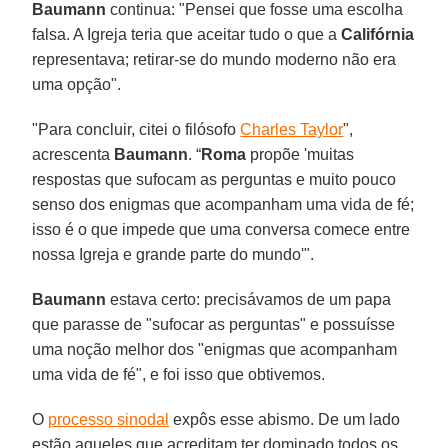
Baumann
continua: "Pensei que fosse uma escolha
falsa. A Igreja teria que aceitar tudo o que a
Califórnia
representava; retirar-se do mundo moderno não era
uma opção".
"Para concluir, citei o filósofo
Charles Taylor
",
acrescenta
Baumann
. “
Roma
propõe 'muitas
respostas que sufocam as perguntas e muito pouco
senso dos enigmas que acompanham uma vida de fé;
isso é o que impede que uma conversa comece entre
nossa Igreja e grande parte do mundo'".
Baumann
estava certo: precisávamos de um papa
que parasse de "sufocar as perguntas" e possuísse
uma noção melhor dos "enigmas que acompanham
uma vida de fé", e foi isso que obtivemos.
O
processo sinodal
expôs esse abismo. De um lado
estão aqueles que acreditam ter dominado todos os