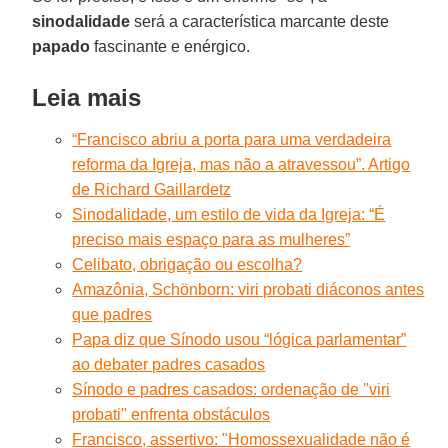
sinodalidade
será a característica marcante deste
papado
fascinante e enérgico.
Leia mais
“Francisco abriu a porta para uma verdadeira
reforma da Igreja, mas não a atravessou”. Artigo
de Richard Gaillardetz
Sinodalidade, um estilo de vida da Igreja: “É
preciso mais espaço para as mulheres”
Celibato, obrigação ou escolha?
Amazônia, Schönborn: viri probati diáconos antes
que padres
Papa diz que Sínodo usou “lógica parlamentar”
ao debater padres casados
Sínodo e padres casados: ordenação de ''viri
probati'' enfrenta obstáculos
Francisco, assertivo: "Homossexualidade não é