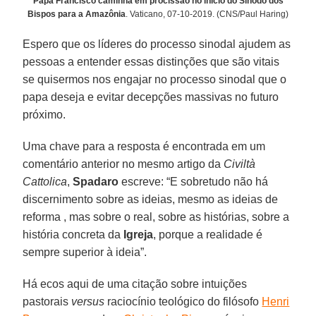
Papa Francisco caminha em procissão no início do Sínodo dos
Bispos para a Amazônia
. Vaticano, 07-10-2019. (CNS/Paul Haring)
Espero que os líderes do processo sinodal ajudem as
pessoas a entender essas distinções que são vitais
se quisermos nos engajar no processo sinodal que o
papa deseja e evitar decepções massivas no futuro
próximo.
Uma chave para a resposta é encontrada em um
comentário anterior no mesmo artigo da
Civiltà
Cattolica
,
Spadaro
escreve: “E sobretudo não há
discernimento sobre as ideias, mesmo as ideias de
reforma , mas sobre o real, sobre as histórias, sobre a
história concreta da
Igreja
, porque a realidade é
sempre superior à ideia”.
Há ecos aqui de uma citação sobre intuições
pastorais
versus
raciocínio teológico do filósofo
Henri