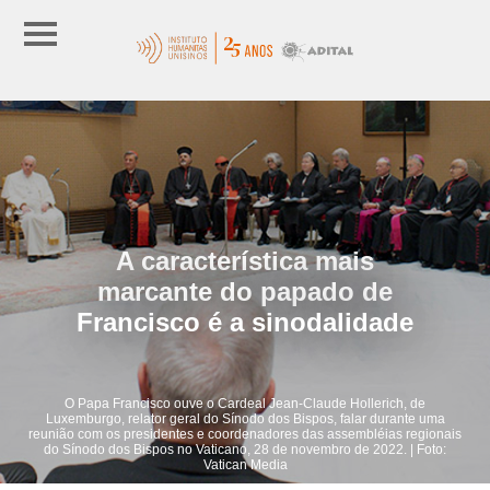
A característica mais
marcante do papado de
Francisco é a sinodalidade
O Papa Francisco ouve o Cardeal Jean-Claude Hollerich, de
Luxemburgo, relator geral do Sínodo dos Bispos, falar durante uma
reunião com os presidentes e coordenadores das assembléias regionais
do Sínodo dos Bispos no Vaticano, 28 de novembro de 2022. | Foto:
Vatican Media